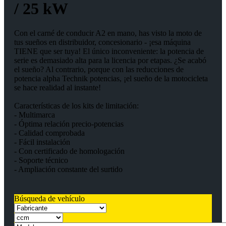
/ 25 kW
Con el carné de conducir A2 en mano, has visto la moto de
tus sueños en distribuidor, concesionario - ¡esa máquina
TIENE que ser tuya! El único inconveniente: la potencia de
serie es demasiado alta para la licencia por etapas. ¿Se acabó
el sueño? Al contrario, porque con las reducciones de
potencia alpha Technik potencias, ¡el sueño de la motocicleta
se hace realidad al instante!
Características de los kits de limitación:
- Multimarca
- Óptima relación precio-potencias
- Calidad comprobada
- Fácil instalación
- Con certificado de homologación
- Soporte técnico
- Ampliación constante del surtido
Búsqueda de vehículo