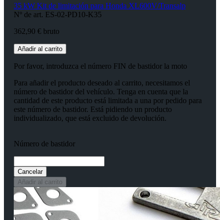
35 kW Kit de limitación para Honda XL600V/Transalp
Nº de art. ES-02-PD10-K35
362,90 € bruto
Añadir al carrito
Por favor, introduzca el número FIN de bastidor la moto
Para añadir el producto deseado al carrito, necesitamos el
número de bastidor del vehículo. Tenga en cuenta que la
cantidad de este producto está limitada a una por pedido para
este número de bastidor. Está pidiendo un producto
individualizado, que está excluido de devolución.
Número de bastidor
Cancelar
Añadir al carrito