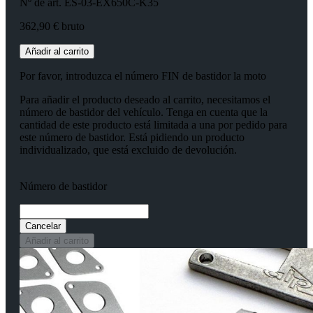
Nº de art. ES-03-EX650C-K35
362,90 € bruto
Añadir al carrito
Por favor, introduzca el número FIN de bastidor la moto
Para añadir el producto deseado al carrito, necesitamos el
número de bastidor del vehículo. Tenga en cuenta que la
cantidad de este producto está limitada a una por pedido para
este número de bastidor. Está pidiendo un producto
individualizado, que está excluido de devolución.
Número de bastidor
Cancelar
Añadir al carrito