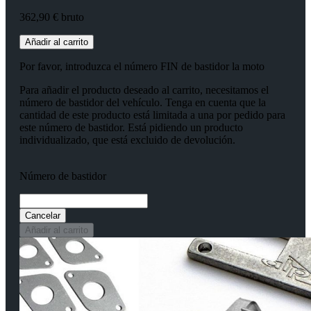
362,90 € bruto
Añadir al carrito
Por favor, introduzca el número FIN de bastidor la moto
Para añadir el producto deseado al carrito, necesitamos el
número de bastidor del vehículo. Tenga en cuenta que la
cantidad de este producto está limitada a una por pedido para
este número de bastidor. Está pidiendo un producto
individualizado, que está excluido de devolución.
Número de bastidor
Cancelar
Añadir al carrito