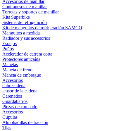
Accesorios de manillar
Contrapesos de manillar
Torretas y soportes de manillar
Kits Superbike
Sistema de refrigeración
Kit de manguitos de refrigeración SAMCO
Manguitos a medida
Radiador y sus accesorios
Espejos
Puños
Acelerador de carrera corta
Protectores anticaída
Manetas
Maneta de freno
Maneta de embrague
Accesorios
cubrecadena
tensor de la cadena
Carenados
Guardabarros
Piezas de carenado
Accesorios
Cúpulas
Almohadillas de tracción
Tijas