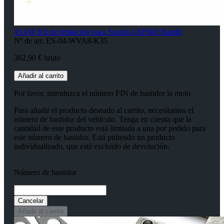
35 kW Kit de limitación para Suzuki GSF600 Bandit
Nº de art. ES-04-WVA8-K35
362,90 € bruto
Añadir al carrito
Por favor, introduzca el número FIN de bastidor la moto
Para añadir el producto deseado al carrito, necesitamos el
número de bastidor del vehículo. Tenga en cuenta que la
cantidad de este producto está limitada a una por pedido para
este número de bastidor. Está pidiendo un producto
individualizado, que está excluido de devolución.
Número de bastidor
Cancelar
Añadir al carrito