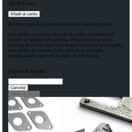
362,90 € bruto
Añadir al carrito
Por favor, introduzca el número FIN de bastidor la moto
Para añadir el producto deseado al carrito, necesitamos el
número de bastidor del vehículo. Tenga en cuenta que la
cantidad de este producto está limitada a una por pedido para
este número de bastidor. Está pidiendo un producto
individualizado, que está excluido de devolución.
Número de bastidor
Cancelar
Añadir al carrito