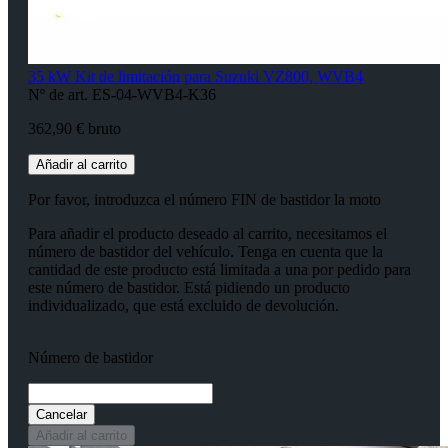
35 kW Kit de limitación para Suzuki VZ800, WVB4
Nº de art. ES-04-WVB4-K36
362,90 € bruto
Añadir al carrito
Por favor, introduzca el número FIN de bastidor la moto
Para añadir el producto deseado al carrito, necesitamos el
número de bastidor del vehículo. Tenga en cuenta que la
cantidad de este producto está limitada a una por pedido para
este número de bastidor. Está pidiendo un producto
individualizado, que está excluido de devolución.
Número de bastidor
Cancelar
Añadir al carrito