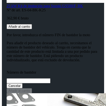
25 kW Kit de limitación para Suzuki GS500/F, BK
Nº de art. ES-04-BK-K25
362,90 € bruto
Añadir al carrito
Por favor, introduzca el número FIN de bastidor la moto
Para añadir el producto deseado al carrito, necesitamos el
número de bastidor del vehículo. Tenga en cuenta que la
cantidad de este producto está limitada a una por pedido para
este número de bastidor. Está pidiendo un producto
individualizado, que está excluido de devolución.
Número de bastidor
Cancelar
Añadir al carrito