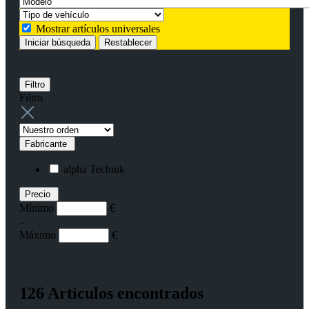
Mostrar artículos universales
Iniciar búsqueda
Restablecer
Filtro
Filtro
Fabricante
alpha Technik
Precio
Mínimo
€
–
Máximo
€
126 Artículos encontrados