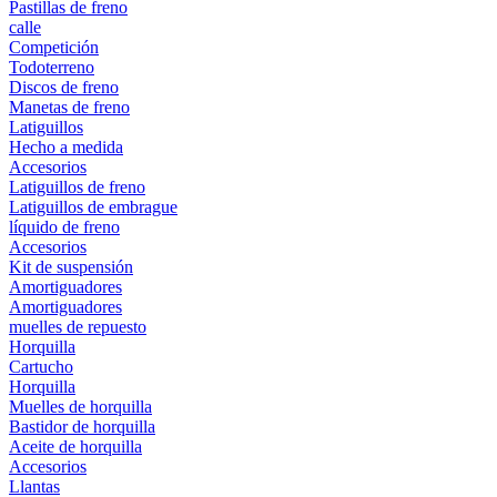
Pastillas de freno
calle
Competición
Todoterreno
Discos de freno
Manetas de freno
Latiguillos
Hecho a medida
Accesorios
Latiguillos de freno
Latiguillos de embrague
líquido de freno
Accesorios
Kit de suspensión
Amortiguadores
Amortiguadores
muelles de repuesto
Horquilla
Cartucho
Horquilla
Muelles de horquilla
Bastidor de horquilla
Aceite de horquilla
Accesorios
Llantas