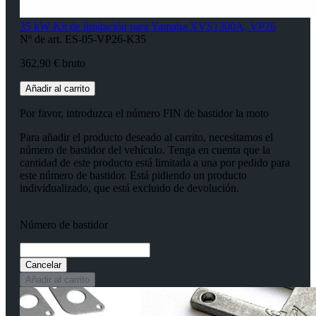
35 kW Kit de limitación para Yamaha XVS1300A, VP26
Nº de art. ES-05-VP26-K35
362,90 € bruto
Añadir al carrito
Por favor, introduzca el número FIN de bastidor la moto
Para añadir el producto deseado al carrito, necesitamos el
número de bastidor del vehículo. Tenga en cuenta que la
cantidad de este producto está limitada a una por pedido para
este número de bastidor. Está pidiendo un producto
individualizado, que está excluido de devolución.
Número de bastidor
Cancelar
Añadir al carrito