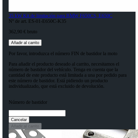
35 kW Kit de limitación para BMW F650CS, E650C
Nº de art. ES-01-E650C-K35
362,90 € bruto
Añadir al carrito
Por favor, introduzca el número FIN de bastidor la moto
Para añadir el producto deseado al carrito, necesitamos el
número de bastidor del vehículo. Tenga en cuenta que la
cantidad de este producto está limitada a una por pedido para
este número de bastidor. Está pidiendo un producto
individualizado, que está excluido de devolución.
Número de bastidor
Cancelar
Añadir al carrito