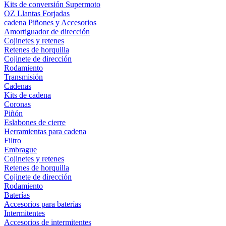
Kits de conversión Supermoto
OZ Llantas Forjadas
cadena Piñones y Accesorios
Amortiguador de dirección
Cojinetes y retenes
Retenes de horquilla
Cojinete de dirección
Rodamiento
Transmisión
Cadenas
Kits de cadena
Coronas
Piñón
Eslabones de cierre
Herramientas para cadena
Filtro
Embrague
Cojinetes y retenes
Retenes de horquilla
Cojinete de dirección
Rodamiento
Baterías
Accesorios para baterías
Intermitentes
Accesorios de intermitentes