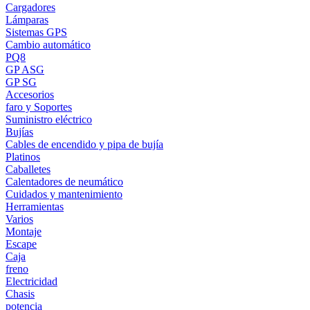
Cargadores
Lámparas
Sistemas GPS
Cambio automático
PQ8
GP ASG
GP SG
Accesorios
faro y Soportes
Suministro eléctrico
Bujías
Cables de encendido y pipa de bujía
Platinos
Caballetes
Calentadores de neumático
Cuidados y mantenimiento
Herramientas
Varios
Montaje
Escape
Caja
freno
Electricidad
Chasis
potencia