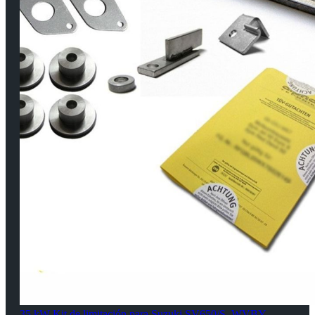
35 kW Kit de limitación para Suzuki SV650/S, WVBY