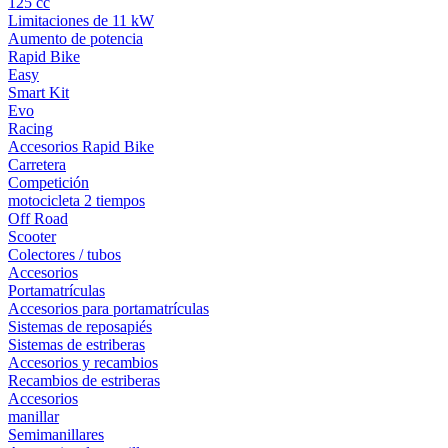
125 cc
Limitaciones de 11 kW
Aumento de potencia
Rapid Bike
Easy
Smart Kit
Evo
Racing
Accesorios Rapid Bike
Carretera
Competición
motocicleta 2 tiempos
Off Road
Scooter
Colectores / tubos
Accesorios
Portamatrículas
Accesorios para portamatrículas
Sistemas de reposapiés
Sistemas de estriberas
Accesorios y recambios
Recambios de estriberas
Accesorios
manillar
Semimanillares