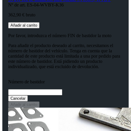
Nº de art. ES-04-WVBY-K36
362,90 € bruto
Añadir al carrito
Por favor, introduzca el número FIN de bastidor la moto
Para añadir el producto deseado al carrito, necesitamos el
número de bastidor del vehículo. Tenga en cuenta que la
cantidad de este producto está limitada a una por pedido para
este número de bastidor. Está pidiendo un producto
individualizado, que está excluido de devolución.
Número de bastidor
Cancelar
Añadir al carrito