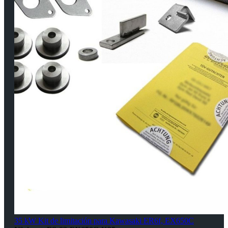
35 kW Kit de limitación para Kawasaki ER6f, EX650C