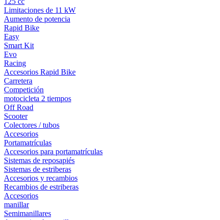
125 cc
Limitaciones de 11 kW
Aumento de potencia
Rapid Bike
Easy
Smart Kit
Evo
Racing
Accesorios Rapid Bike
Carretera
Competición
motocicleta 2 tiempos
Off Road
Scooter
Colectores / tubos
Accesorios
Portamatrículas
Accesorios para portamatrículas
Sistemas de reposapiés
Sistemas de estriberas
Accesorios y recambios
Recambios de estriberas
Accesorios
manillar
Semimanillares