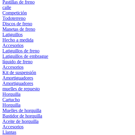
Pastillas de freno
calle
Competición
Todoterreno
Discos de freno
Manetas de freno
Latiguillos
Hecho a medida
Accesorios
Latiguillos de freno
Latiguillos de embrague
líquido de freno
Accesorios
Kit de suspensión
Amortiguadores
Amortiguadores
muelles de repuesto
Horquilla
Cartucho
Horquilla
Muelles de horquilla
Bastidor de horquilla
Aceite de horquilla
Accesorios
Llantas