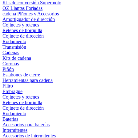
Kits de conversión Supermoto
OZ Llantas Forjadas
cadena Piñones y Accesorios
Amortiguador de dirección
Cojinetes y retenes
Retenes de horquilla
Cojinete de dirección
Rodamiento
Transmisión
Cadenas
Kits de cadena
Coronas
Piñón
Eslabones de cierre
Herramientas para cadena
Filtro
Embrague
Cojinetes y retenes
Retenes de horquilla
Cojinete de dirección
Rodamiento
Baterías
Accesorios para baterías
Intermitentes
Accesorios de intermitentes