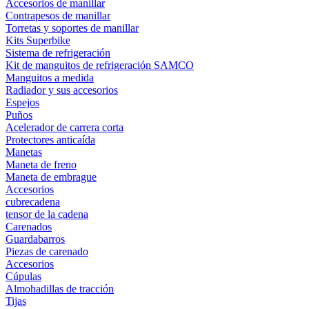
Accesorios de manillar
Contrapesos de manillar
Torretas y soportes de manillar
Kits Superbike
Sistema de refrigeración
Kit de manguitos de refrigeración SAMCO
Manguitos a medida
Radiador y sus accesorios
Espejos
Puños
Acelerador de carrera corta
Protectores anticaída
Manetas
Maneta de freno
Maneta de embrague
Accesorios
cubrecadena
tensor de la cadena
Carenados
Guardabarros
Piezas de carenado
Accesorios
Cúpulas
Almohadillas de tracción
Tijas