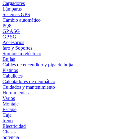
Cargadores
Lámparas
Sistemas GPS
Cambio automático
PQ8
GP ASG
GP SG
Accesorios
faro y Soportes
Suministro eléctrico
Bujías
Cables de encendido y pipa de bujía
Platinos
Caballetes
Calentadores de neumático
Cuidados y mantenimiento
Herramientas
Varios
Montaje
Escape
Caja
freno
Electricidad
Chasis
potencia