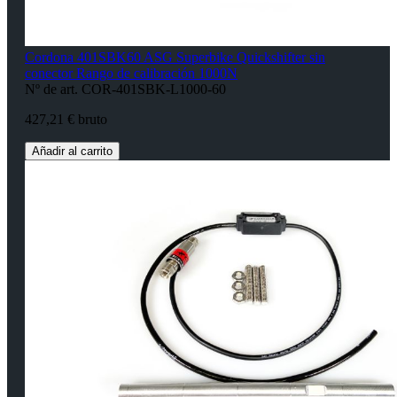
Cordona 401SBK60 ASG Superbike Quickshifter sin
conector Rango de calibración 1000N
Nº de art. COR-401SBK-L1000-60
427,21 € bruto
Añadir al carrito