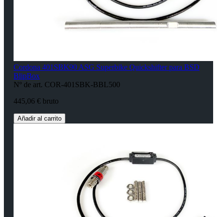
Cordona 401SBK90 ASG Superbike Quickshifter para BSD
BlipBox
Nº de art. COR-401SBK-BBL500
445,06 € bruto
Añadir al carrito