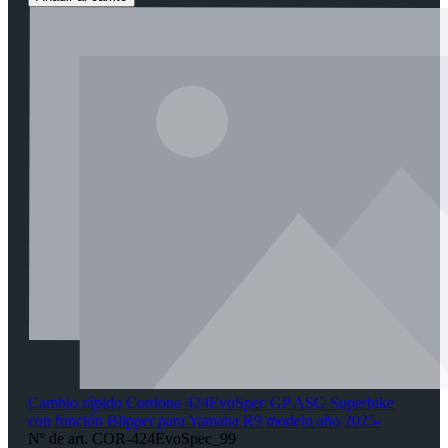
Cambio rápido Cordona 424EvoSpec GP ASG Superbike
con función Blipper para Yamaha R9 modelo año 2025-
Nº de art. COR-424EvoSpec_99