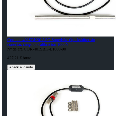
Cordona 401SBK90 ASG Superbike Quickshifter sin
conector, rango de calibración 1000N
Nº de art. COR-401SBK-L1000-90
427,21 € bruto
Añadir al carrito