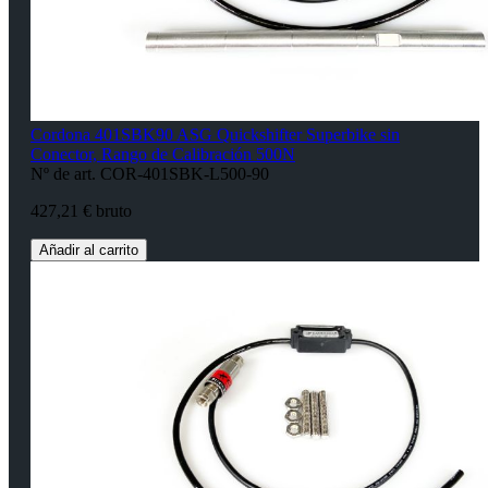
Cordona 401SBK90 ASG Quickshifter Superbike sin
Conector, Rango de Calibración 500N
Nº de art. COR-401SBK-L500-90
427,21 € bruto
Añadir al carrito