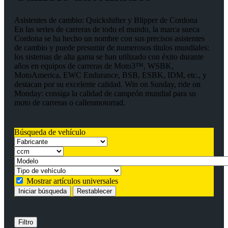
Asistentes de cambio: Quickshifter y Blipper de Cordona
En las series de carreras de todo el mundo, la marca sueca
Cordona se ha hecho un nombre con sus precisos asistentes
de cambio y puede presumir de numerosos títulos mundiales:
los sistemas de alta gama se han utilizado con éxito durante
años en equipos de carreras de Moto3™, WSBK,
MotoAmerica, EWC Endurance, BSB, ESBK, IDM, etc., y
destacan por su excelente calidad. Win on Sunday, ride on
Monday: consiga la calidad de campeón mundial para su
moto de carreras o callenmotorrad.
Búsqueda de vehículo
Mostrar artículos universales
Iniciar búsqueda
Restablecer
Filtro