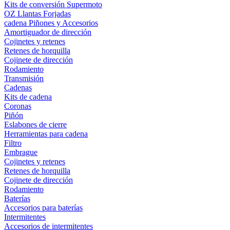
Kits de conversión Supermoto
OZ Llantas Forjadas
cadena Piñones y Accesorios
Amortiguador de dirección
Cojinetes y retenes
Retenes de horquilla
Cojinete de dirección
Rodamiento
Transmisión
Cadenas
Kits de cadena
Coronas
Piñón
Eslabones de cierre
Herramientas para cadena
Filtro
Embrague
Cojinetes y retenes
Retenes de horquilla
Cojinete de dirección
Rodamiento
Baterías
Accesorios para baterías
Intermitentes
Accesorios de intermitentes