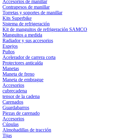
Accesorios de manillar
Contrapesos de manillar
Torretas y soportes de manillar
Kits Superbike
Sistema de refrigeración
Kit de manguitos de refrigeración SAMCO
Manguitos a medida
Radiador y sus accesorios
Espejos
Puños
Acelerador de carrera corta
Protectores anticaída
Manetas
Maneta de freno
Maneta de embrague
Accesorios
cubrecadena
tensor de la cadena
Carenados
Guardabarros
Piezas de carenado
Accesorios
Cúpulas
Almohadillas de tracción
Tijas