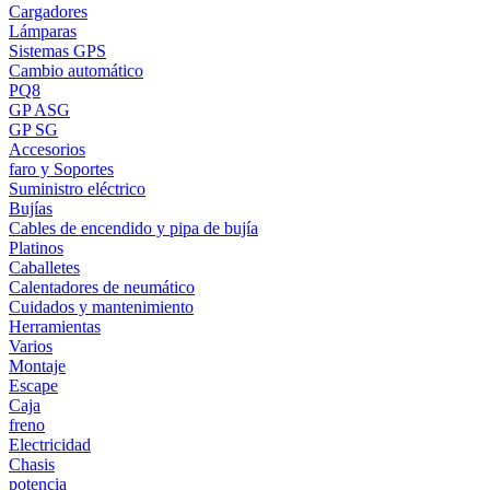
Cargadores
Lámparas
Sistemas GPS
Cambio automático
PQ8
GP ASG
GP SG
Accesorios
faro y Soportes
Suministro eléctrico
Bujías
Cables de encendido y pipa de bujía
Platinos
Caballetes
Calentadores de neumático
Cuidados y mantenimiento
Herramientas
Varios
Montaje
Escape
Caja
freno
Electricidad
Chasis
potencia