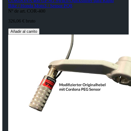
CORDONA 400 GP SG Switch Quickshifter para Rapid
Bike / Honda Moto3 / Sensor PQ8
Nº de art. COR-400
326,06 € bruto
Añadir al carrito