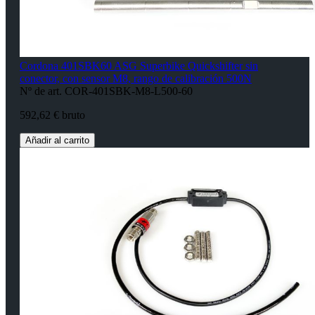
Cordona 401SBK60 ASG Superbike Quickshifter sin
conector, con sensor M8, rango de calibración 500N
Nº de art. COR-401SBK-M8-L500-60
592,62 € bruto
Añadir al carrito