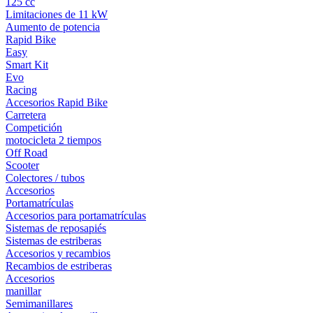
125 cc
Limitaciones de 11 kW
Aumento de potencia
Rapid Bike
Easy
Smart Kit
Evo
Racing
Accesorios Rapid Bike
Carretera
Competición
motocicleta 2 tiempos
Off Road
Scooter
Colectores / tubos
Accesorios
Portamatrículas
Accesorios para portamatrículas
Sistemas de reposapiés
Sistemas de estriberas
Accesorios y recambios
Recambios de estriberas
Accesorios
manillar
Semimanillares