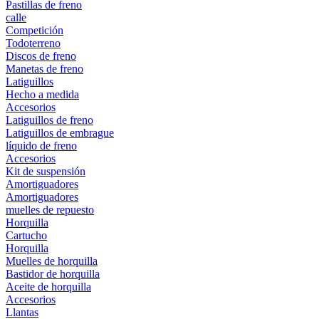
Pastillas de freno
calle
Competición
Todoterreno
Discos de freno
Manetas de freno
Latiguillos
Hecho a medida
Accesorios
Latiguillos de freno
Latiguillos de embrague
líquido de freno
Accesorios
Kit de suspensión
Amortiguadores
Amortiguadores
muelles de repuesto
Horquilla
Cartucho
Horquilla
Muelles de horquilla
Bastidor de horquilla
Aceite de horquilla
Accesorios
Llantas