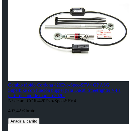
Cambio rápido Cordona 420Evo-Spec-SFV4 GP ASG
Superbike con función blipper para Ducati Streetfighter V4 a
partir del año de modelo 2020-
Nº de art. COR-420Evo-Spec-SFV4
497,42 € bruto
Añadir al carrito