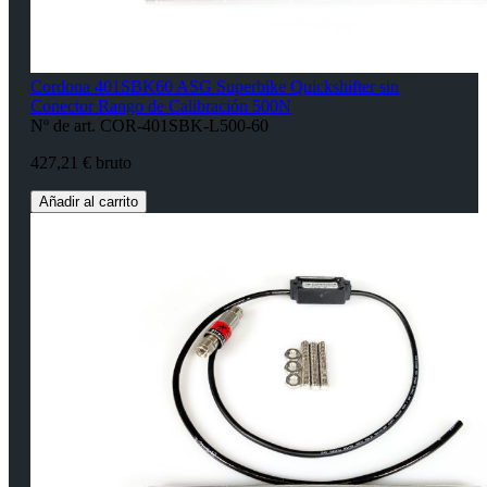
Cordona 401SBK60 ASG Superbike Quickshifter sin
Conector Rango de Calibración 500N
Nº de art. COR-401SBK-L500-60
427,21 € bruto
Añadir al carrito