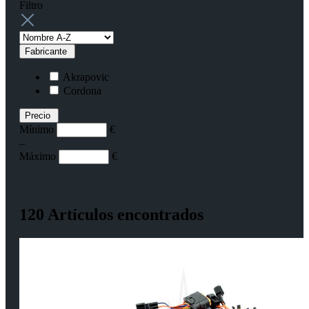
Filtro
Fabricante
Akrapovic
Cordona
Precio
Mínimo
€
–
Máximo
€
120 Artículos encontrados