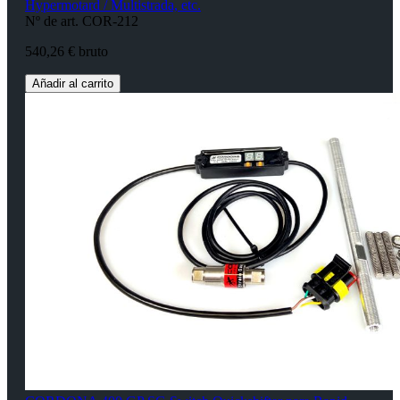
Hypermotard / Multistrada, etc.
Nº de art. COR-212
540,26 € bruto
Añadir al carrito