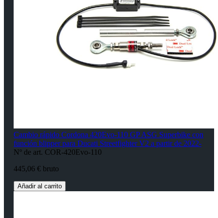
Cambio rápido Cordona 420Evo-110 GP ASG Superbike con
función blipper para Ducati Streetfighter V2 a partir de 2022-
Nº de art. COR-420Evo-110
445,06 € bruto
Añadir al carrito