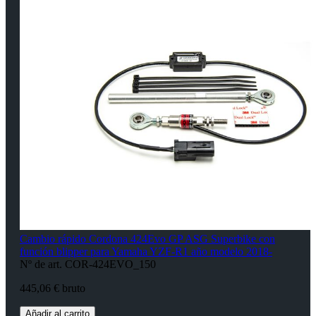
Cambio rápido Cordona 424Evo GP ASG Superbike con
función blipper para Yamaha YZF-R1 año modelo 2018-
Nº de art. COR-424EVO_150
445,06 € bruto
Añadir al carrito