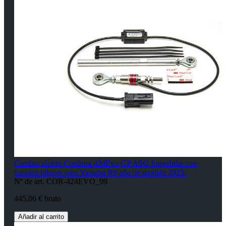
Cambio rápido Cordona 424Evo GP ASG Superbike con
función blipper para Yamaha R9 año de modelo 2025-
Nº de art. COR-424EVO_99
445,06 € bruto
Añadir al carrito