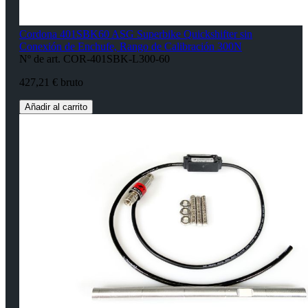
Cordona 401SBK60 ASG Superbike Quickshifter sin
Conexión de Enchufe, Rango de Calibración 300N
Nº de art. COR-401SBK-L300-60
427,21 € bruto
Añadir al carrito