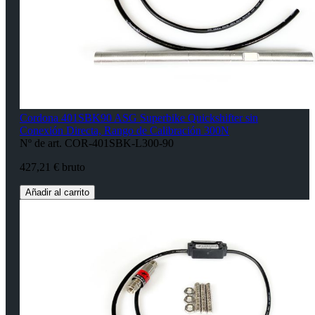
Cordona 401SBK90 ASG Superbike Quickshifter sin
Conexión Directa, Rango de Calibración 300N
Nº de art. COR-401SBK-L300-90
427,21 € bruto
Añadir al carrito