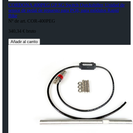
CORDONA 400PEG GP SG Switch Quickshifter, Unidad de
sensor de pedal de repuesto para PQ8, para módulos Rapid
Bike
Nº de art. COR-400PEG
340,34 € bruto
Añadir al carrito