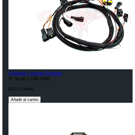
Cableado Cordona Estándar
Nº de art. COR-204H
82,11 € bruto
Añadir al carrito