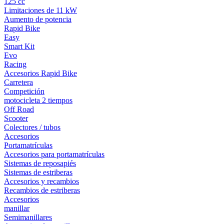
125 cc
Limitaciones de 11 kW
Aumento de potencia
Rapid Bike
Easy
Smart Kit
Evo
Racing
Accesorios Rapid Bike
Carretera
Competición
motocicleta 2 tiempos
Off Road
Scooter
Colectores / tubos
Accesorios
Portamatrículas
Accesorios para portamatrículas
Sistemas de reposapiés
Sistemas de estriberas
Accesorios y recambios
Recambios de estriberas
Accesorios
manillar
Semimanillares