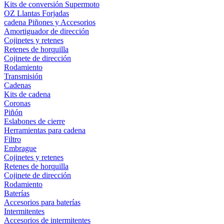
Kits de conversión Supermoto
OZ Llantas Forjadas
cadena Piñones y Accesorios
Amortiguador de dirección
Cojinetes y retenes
Retenes de horquilla
Cojinete de dirección
Rodamiento
Transmisión
Cadenas
Kits de cadena
Coronas
Piñón
Eslabones de cierre
Herramientas para cadena
Filtro
Embrague
Cojinetes y retenes
Retenes de horquilla
Cojinete de dirección
Rodamiento
Baterías
Accesorios para baterías
Intermitentes
Accesorios de intermitentes