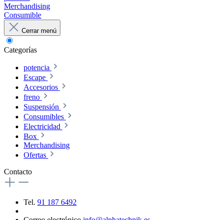
Merchandising
Consumible
Cerrar menú
Categorías
potencia
Escape
Accesorios
freno
Suspensión
Consumibles
Electricidad
Box
Merchandising
Ofertas
Contacto
Tel.
91 187 6492
Correo electrónico
info@alphatechnik.es