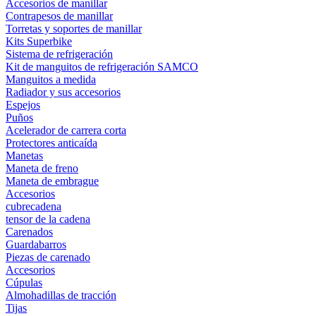
Accesorios de manillar
Contrapesos de manillar
Torretas y soportes de manillar
Kits Superbike
Sistema de refrigeración
Kit de manguitos de refrigeración SAMCO
Manguitos a medida
Radiador y sus accesorios
Espejos
Puños
Acelerador de carrera corta
Protectores anticaída
Manetas
Maneta de freno
Maneta de embrague
Accesorios
cubrecadena
tensor de la cadena
Carenados
Guardabarros
Piezas de carenado
Accesorios
Cúpulas
Almohadillas de tracción
Tijas