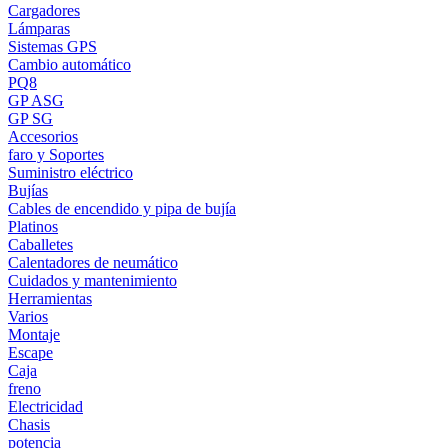
Cargadores
Lámparas
Sistemas GPS
Cambio automático
PQ8
GP ASG
GP SG
Accesorios
faro y Soportes
Suministro eléctrico
Bujías
Cables de encendido y pipa de bujía
Platinos
Caballetes
Calentadores de neumático
Cuidados y mantenimiento
Herramientas
Varios
Montaje
Escape
Caja
freno
Electricidad
Chasis
potencia