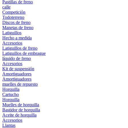
Pastillas de freno
calle
Competición
Todoterreno
Discos de freno
Manetas de freno
Latiguillos
Hecho a medida
Accesorios
Latiguillos de freno
Latiguillos de embrague
líquido de freno
Accesorios
Kit de suspensión
Amortiguadores
Amortiguadores
muelles de repuesto
Horquilla
Cartucho
Horquilla
Muelles de horquilla
Bastidor de horquilla
Aceite de horquilla
Accesorios
Llantas