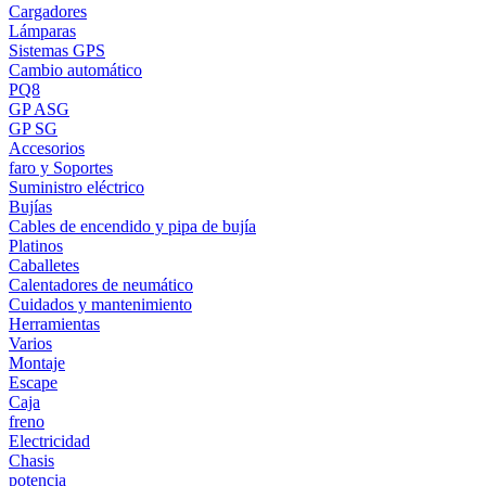
Cargadores
Lámparas
Sistemas GPS
Cambio automático
PQ8
GP ASG
GP SG
Accesorios
faro y Soportes
Suministro eléctrico
Bujías
Cables de encendido y pipa de bujía
Platinos
Caballetes
Calentadores de neumático
Cuidados y mantenimiento
Herramientas
Varios
Montaje
Escape
Caja
freno
Electricidad
Chasis
potencia