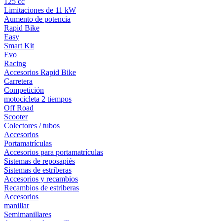
125 cc
Limitaciones de 11 kW
Aumento de potencia
Rapid Bike
Easy
Smart Kit
Evo
Racing
Accesorios Rapid Bike
Carretera
Competición
motocicleta 2 tiempos
Off Road
Scooter
Colectores / tubos
Accesorios
Portamatrículas
Accesorios para portamatrículas
Sistemas de reposapiés
Sistemas de estriberas
Accesorios y recambios
Recambios de estriberas
Accesorios
manillar
Semimanillares