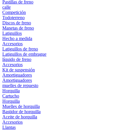
Pastillas de freno
calle
Competición
Todoterreno
Discos de freno
Manetas de freno
Latiguillos
Hecho a medida
Accesorios
Latiguillos de freno
Latiguillos de embrague
líquido de freno
Accesorios
Kit de suspensión
Amortiguadores
Amortiguadores
muelles de repuesto
Horquilla
Cartucho
Horquilla
Muelles de horquilla
Bastidor de horquilla
Aceite de horquilla
Accesorios
Llantas