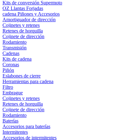
Kits de conversión Supermoto
OZ Llantas Forjadas
cadena Piñones y Accesorios
Amortiguador de dirección
Cojinetes y retenes
Retenes de horquilla
Cojinete de dirección
Rodamiento
Transmisión
Cadenas
Kits de cadena
Coronas
Piñón
Eslabones de cierre
Herramientas para cadena
Filtro
Embrague
Cojinetes y retenes
Retenes de horquilla
Cojinete de dirección
Rodamiento
Baterías
Accesorios para baterías
Intermitentes
Accesorios de intermitentes