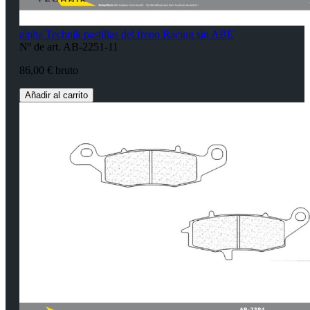
alpha Technik pastillas del freno Racing sin ABE
Nº de art. AB-2251-11
86,00 € bruto
Añadir al carrito