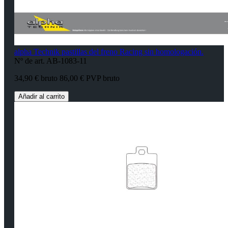
alpha Technik pastillas del freno Racing sin homologación.
Nº de art. AB-1083-11
34,90 € bruto
86,00 € PVP bruto
Añadir al carrito