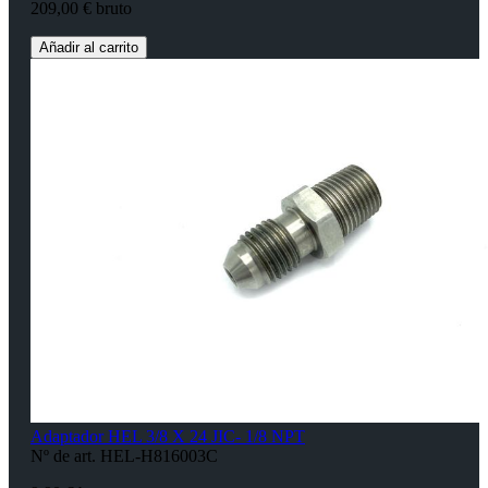
209,00 € bruto
Añadir al carrito
Adaptador HEL 3/8 X 24 JIC- 1/8 NPT
Nº de art. HEL-H816003C