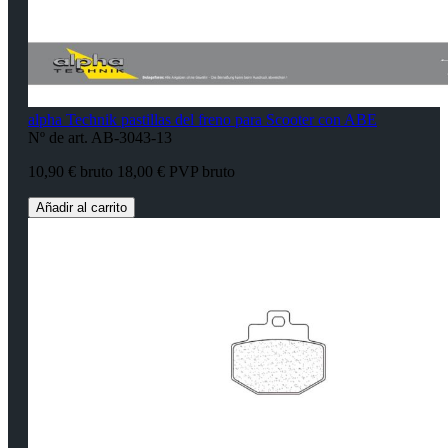
alpha Technik pastillas del freno para Scooter con ABE
Nº de art. AB-3043-13
10,90 € bruto
18,00 € PVP bruto
Añadir al carrito