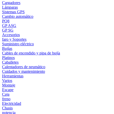
Cargadores
Lámparas
Sistemas GPS
Cambio automático
PQ8
GP ASG
GP SG
Accesorios
faro y Soportes
Suministro eléctrico
Bujías
Cables de encendido y pipa de bujía
Platinos
Caballetes
Calentadores de neumático
Cuidados y mantenimiento
Herramientas
Varios
Montaje
Escape
Caja
freno
Electricidad
Chasis
potencia