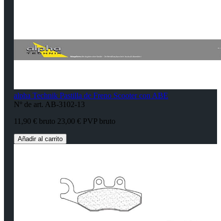
alpha Technik Pastilla de Freno Scooter con ABE
Nº de art. AB-3102-13
11,90 € bruto
23,00 € PVP bruto
Añadir al carrito