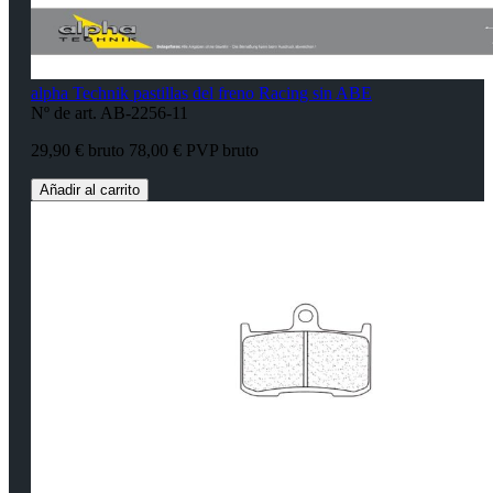
alpha Technik pastillas del freno Racing sin ABE
Nº de art. AB-2256-11
29,90 € bruto
78,00 € PVP bruto
Añadir al carrito