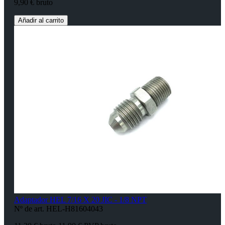
9,90 € bruto
Añadir al carrito
Adaptador HEL 7/16 X 20 JIC - 1/8 NPT
Nº de art. HEL-H81604043