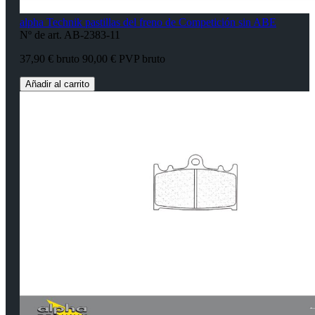
alpha Technik pastillas del freno de Competición sin ABE
Nº de art. AB-2383-11
37,90 € bruto
90,00 € PVP bruto
Añadir al carrito