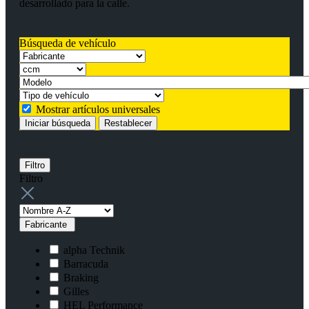
desarrollado para la calle.
Búsqueda de vehículo
Mostrar artículos universales
Iniciar búsqueda
Restablecer
Filtro
Filtro
Fabricante
alpha Technik
Barracuda
Braking
Gilles
HEL Performance