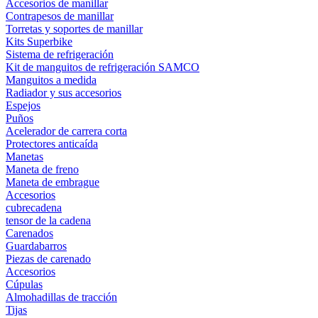
Accesorios de manillar
Contrapesos de manillar
Torretas y soportes de manillar
Kits Superbike
Sistema de refrigeración
Kit de manguitos de refrigeración SAMCO
Manguitos a medida
Radiador y sus accesorios
Espejos
Puños
Acelerador de carrera corta
Protectores anticaída
Manetas
Maneta de freno
Maneta de embrague
Accesorios
cubrecadena
tensor de la cadena
Carenados
Guardabarros
Piezas de carenado
Accesorios
Cúpulas
Almohadillas de tracción
Tijas