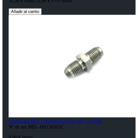
11,30 € bruto
11,90 € PVP bruto
Añadir al carrito
Adaptador HEL convexo-cóncavo 3/8" x 24 JIC
Nº de art. HEL-H8150303C
9,90 € bruto