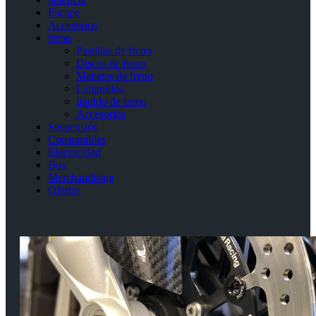
Escape
Accesorios
freno
Pastillas de freno
Discos de freno
Manetas de freno
Latiguillos
líquido de freno
Accesorios
Suspensión
Consumibles
Electricidad
Box
Merchandising
Ofertas