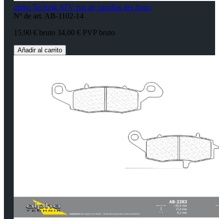
alpha Technik ATV par de pastillas del freno
Nº de art. AB-1102-14
15,90 € bruto
34,00 € PVP bruto
Añadir al carrito