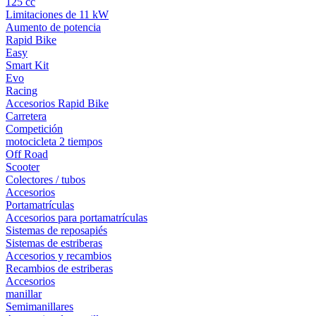
125 cc
Limitaciones de 11 kW
Aumento de potencia
Rapid Bike
Easy
Smart Kit
Evo
Racing
Accesorios Rapid Bike
Carretera
Competición
motocicleta 2 tiempos
Off Road
Scooter
Colectores / tubos
Accesorios
Portamatrículas
Accesorios para portamatrículas
Sistemas de reposapiés
Sistemas de estriberas
Accesorios y recambios
Recambios de estriberas
Accesorios
manillar
Semimanillares