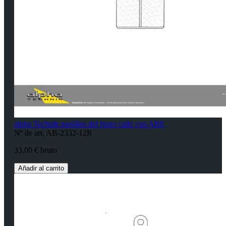
alpha Technik pastillas del freno calle con ABE
Nº de art. AB-2332-12R
33,00 € bruto
Añadir al carrito