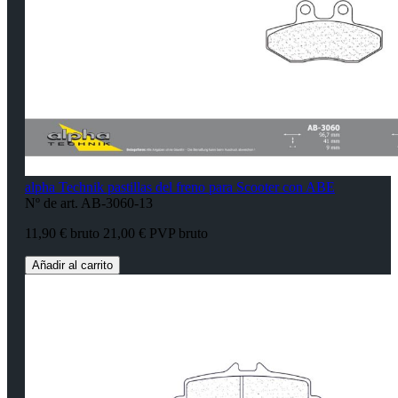
alpha Technik pastillas del freno para Scooter con ABE
Nº de art. AB-3060-13
11,90 € bruto
21,00 € PVP bruto
Añadir al carrito