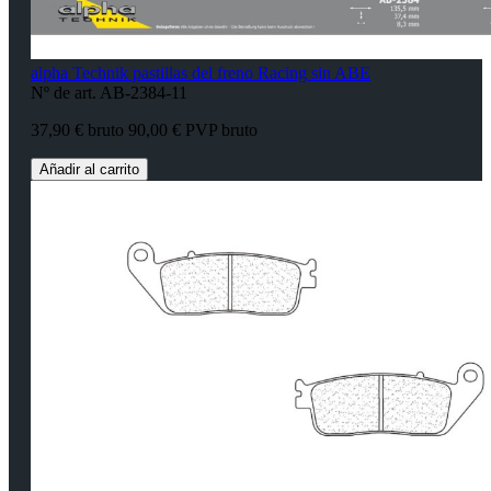
alpha Technik pastillas del freno Racing sin ABE
Nº de art. AB-2384-11
37,90 € bruto
90,00 € PVP bruto
Añadir al carrito