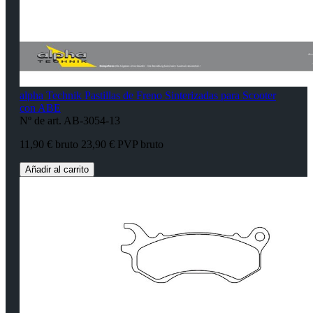
alpha Technik Pastillas de Freno Sinterizadas para Scooter
con ABE
Nº de art. AB-3054-13
11,90 € bruto
23,90 € PVP bruto
Añadir al carrito