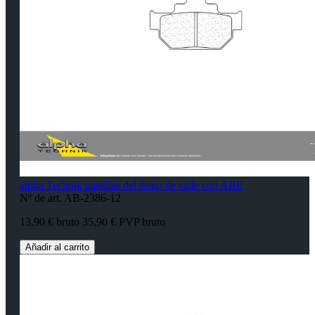
alpha Technik pastillas del freno de calle con ABE
Nº de art. AB-2386-12
13,90 € bruto
35,90 € PVP bruto
Añadir al carrito