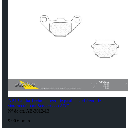
AB13 alpha Technik Juego de pastillas del freno de
sintermetal para Scooter con ABE
Nº de art. AB-3012-13
9,90 € bruto