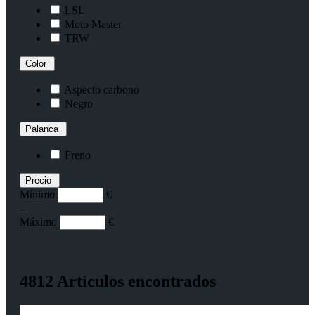
LSL
Moto Master
TRW
Color
Aspecto carbono
Negro
Palanca
Freno
Precio
Mínimo
€
–
Máximo
€
4812 Artículos encontrados