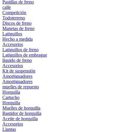
Pastillas de freno
calle
Competición
Todoterreno
Discos de freno
Manetas de freno
Latiguillos
Hecho a medida
Accesorios
Latiguillos de freno
Latiguillos de embrague
líquido de freno
Accesorios
Kit de suspensión
Amortiguadores
Amortiguadores
muelles de repuesto
Horquilla
Cartucho
Horquilla
Muelles de horquilla
Bastidor de horquilla
Aceite de horquilla
Accesorios
Llantas