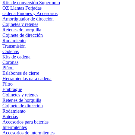
Kits de conversión Supermoto
OZ Llantas Forjadas
cadena Piñones y Accesorios
Amortiguador de dirección
Cojinetes y retenes
Retenes de horquilla
Cojinete de dirección
Rodamiento
Transmisión
Cadenas
Kits de cadena
Coronas
Piñón
Eslabones de cierre
Herramientas para cadena
Filtro
Embrague
Cojinetes y retenes
Retenes de horquilla
Cojinete de dirección
Rodamiento
Baterías
Accesorios para baterías
Intermitentes
Accesorios de intermitentes