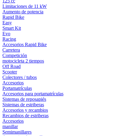
125 cc
Limitaciones de 11 kW
Aumento de potencia
Rapid Bike
Easy
Smart Kit
Evo
Racing
Accesorios Rapid Bike
Carretera
Competición
motocicleta 2 tiempos
Off Road
Scooter
Colectores / tubos
Accesorios
Portamatrículas
Accesorios para portamatrículas
Sistemas de reposapiés
Sistemas de estriberas
Accesorios y recambios
Recambios de estriberas
Accesorios
manillar
Semimanillares