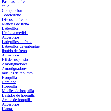
Pastillas de freno
calle
Competición
Todoterreno
Discos de freno
Manetas de freno
Latiguillos
Hecho a medida
Accesorios
Latiguillos de freno
Latiguillos de embrague
líquido de freno
Accesorios
Kit de suspensión
Amortiguadores
Amortiguadores
muelles de repuesto
Horquilla
Cartucho
Horquilla
Muelles de horquilla
Bastidor de horquilla
Aceite de horquilla
Accesorios
Llantas