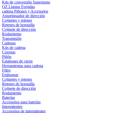
Kits de conversión Supermoto
OZ Llantas Forjadas
cadena Piñones y Accesorios
Amortiguador de dirección
Cojinetes y retenes
Retenes de horquilla
Cojinete de dirección
Rodamiento
Transmisión
Cadenas
Kits de cadena
Coronas
Piñón
Eslabones de cierre
Herramientas para cadena
Filtro
Embrague
Cojinetes y retenes
Retenes de horquilla
Cojinete de dirección
Rodamiento
Baterías
Accesorios para baterías
Intermitentes
Accesorios de intermitentes