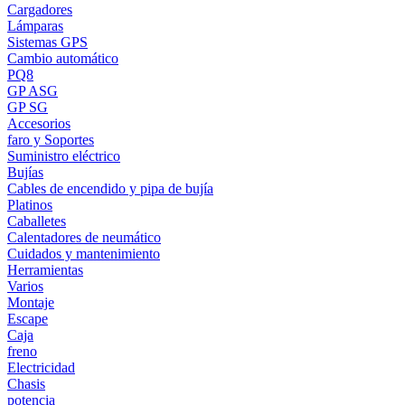
Cargadores
Lámparas
Sistemas GPS
Cambio automático
PQ8
GP ASG
GP SG
Accesorios
faro y Soportes
Suministro eléctrico
Bujías
Cables de encendido y pipa de bujía
Platinos
Caballetes
Calentadores de neumático
Cuidados y mantenimiento
Herramientas
Varios
Montaje
Escape
Caja
freno
Electricidad
Chasis
potencia