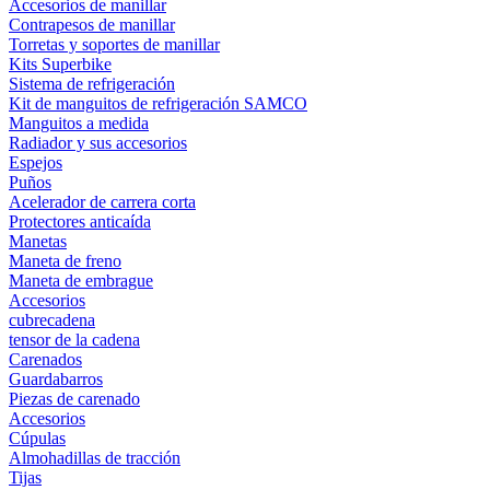
Accesorios de manillar
Contrapesos de manillar
Torretas y soportes de manillar
Kits Superbike
Sistema de refrigeración
Kit de manguitos de refrigeración SAMCO
Manguitos a medida
Radiador y sus accesorios
Espejos
Puños
Acelerador de carrera corta
Protectores anticaída
Manetas
Maneta de freno
Maneta de embrague
Accesorios
cubrecadena
tensor de la cadena
Carenados
Guardabarros
Piezas de carenado
Accesorios
Cúpulas
Almohadillas de tracción
Tijas