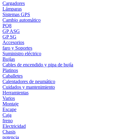
Cargadores
Lámparas
Sistemas GPS
Cambio automático
PQ8
GP ASG
GP SG
Accesorios
faro y Soportes
Suministro eléctrico
Bujías
Cables de encendido y pipa de bujía
Platinos
Caballetes
Calentadores de neumático
Cuidados y mantenimiento
Herramientas
Varios
Montaje
Escape
Caja
freno
Electricidad
Chasis
potencia