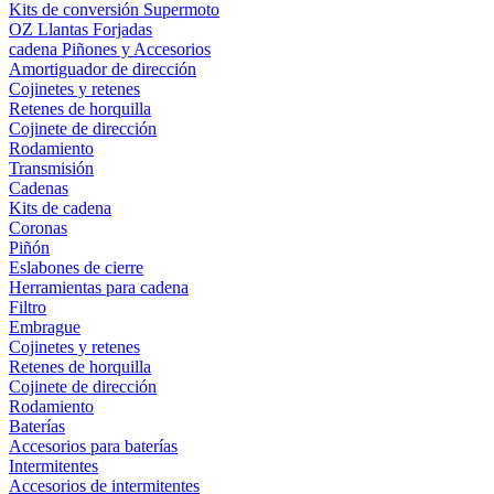
Kits de conversión Supermoto
OZ Llantas Forjadas
cadena Piñones y Accesorios
Amortiguador de dirección
Cojinetes y retenes
Retenes de horquilla
Cojinete de dirección
Rodamiento
Transmisión
Cadenas
Kits de cadena
Coronas
Piñón
Eslabones de cierre
Herramientas para cadena
Filtro
Embrague
Cojinetes y retenes
Retenes de horquilla
Cojinete de dirección
Rodamiento
Baterías
Accesorios para baterías
Intermitentes
Accesorios de intermitentes