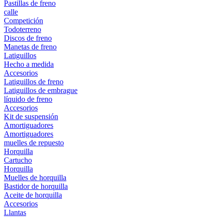
Pastillas de freno
calle
Competición
Todoterreno
Discos de freno
Manetas de freno
Latiguillos
Hecho a medida
Accesorios
Latiguillos de freno
Latiguillos de embrague
líquido de freno
Accesorios
Kit de suspensión
Amortiguadores
Amortiguadores
muelles de repuesto
Horquilla
Cartucho
Horquilla
Muelles de horquilla
Bastidor de horquilla
Aceite de horquilla
Accesorios
Llantas