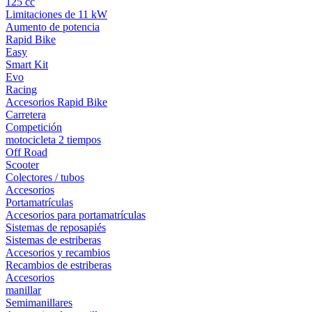
125 cc
Limitaciones de 11 kW
Aumento de potencia
Rapid Bike
Easy
Smart Kit
Evo
Racing
Accesorios Rapid Bike
Carretera
Competición
motocicleta 2 tiempos
Off Road
Scooter
Colectores / tubos
Accesorios
Portamatrículas
Accesorios para portamatrículas
Sistemas de reposapiés
Sistemas de estriberas
Accesorios y recambios
Recambios de estriberas
Accesorios
manillar
Semimanillares