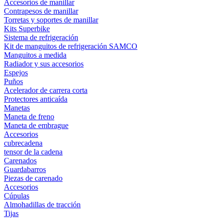
Accesorios de manillar
Contrapesos de manillar
Torretas y soportes de manillar
Kits Superbike
Sistema de refrigeración
Kit de manguitos de refrigeración SAMCO
Manguitos a medida
Radiador y sus accesorios
Espejos
Puños
Acelerador de carrera corta
Protectores anticaída
Manetas
Maneta de freno
Maneta de embrague
Accesorios
cubrecadena
tensor de la cadena
Carenados
Guardabarros
Piezas de carenado
Accesorios
Cúpulas
Almohadillas de tracción
Tijas