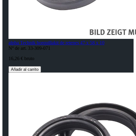
alpha Technik horquillakit de retenes 47 x 58 x 10
Nº de art. 33-309-071
16,26 € bruto
Añadir al carrito