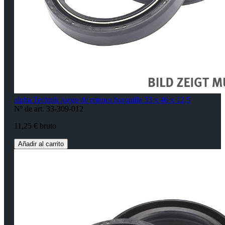
alpha Technik juego de retenes horquilla 33 x 46 x 12,5
Nº de art. 33-309-012
11,25 € bruto
Añadir al carrito