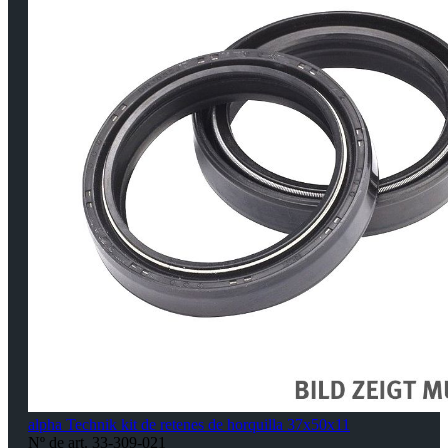
alpha Technik kit de retenes de horquilla 37x50x11
Nº de art. 33-309-021