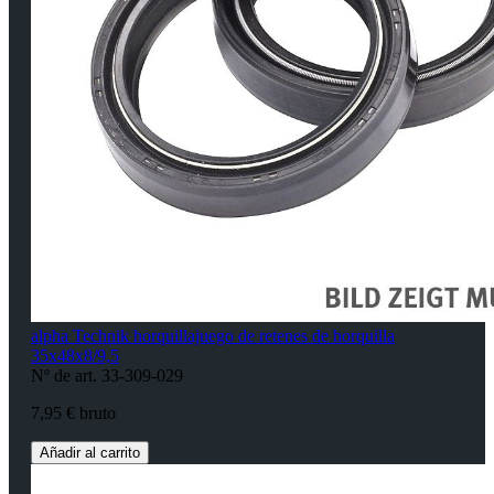
alpha Technik horquillajuego de retenes de horquilla
35x48x8/9,5
Nº de art. 33-309-029
7,95 € bruto
Añadir al carrito