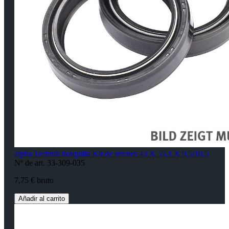
alpha Technik horquilla Kit de retenes 43 X 55,1 X 9,5/10,5
Nº de art. 33-309-035
7,75 € bruto
Añadir al carrito