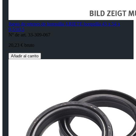
Juego de retenes de horquilla ARIETE horquilla 43 x 54 x
9,5/10,5
Nº de art. 33-309-067
20,23 € bruto
Añadir al carrito