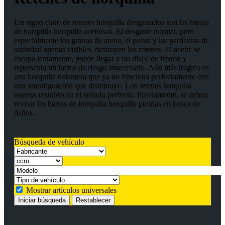
Un signo claro de retenes horquilla desgastados son las barras
de horquilla horquilla aceitosas. El desgaste normal, pero
especialmente los granos de arena, el polvo y las partículas de
suciedad apenas visibles, destruyen los retenes. El aceite se
escapa lentamente, puede llegar a las disco de frenon y
representa un factor de riesgo innecesario. Aún más trágico es
una horquilla delantera que ya no funciona perfectamente con
una amortiguación que disminuye. Los retenes horquilla
nuevos restablecen el sellado perfecto. Previamente, se deben
revisar las barras de horquilla horquilla pulidas en busca de
daños.
Búsqueda de vehículo
Mostrar artículos universales
Iniciar búsqueda
Restablecer