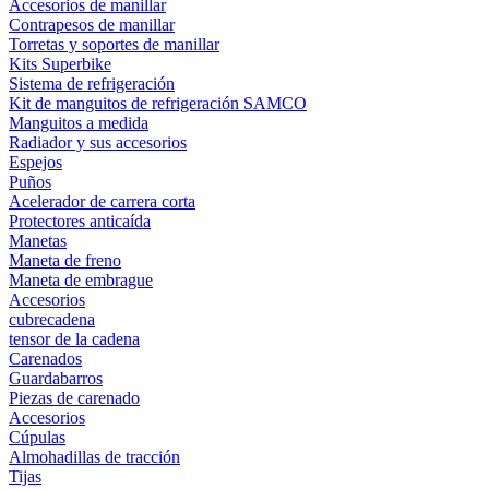
Accesorios de manillar
Contrapesos de manillar
Torretas y soportes de manillar
Kits Superbike
Sistema de refrigeración
Kit de manguitos de refrigeración SAMCO
Manguitos a medida
Radiador y sus accesorios
Espejos
Puños
Acelerador de carrera corta
Protectores anticaída
Manetas
Maneta de freno
Maneta de embrague
Accesorios
cubrecadena
tensor de la cadena
Carenados
Guardabarros
Piezas de carenado
Accesorios
Cúpulas
Almohadillas de tracción
Tijas