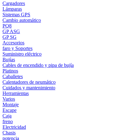
Cargadores
Lámparas
Sistemas GPS
Cambio automático
PQ8
GP ASG
GP SG
Accesorios
faro y Soportes
Suministro eléctrico
Bujías
Cables de encendido y pipa de bujía
Platinos
Caballetes
Calentadores de neumático
Cuidados y mantenimiento
Herramientas
Varios
Montaje
Escape
Caja
freno
Electricidad
Chasis
potencia