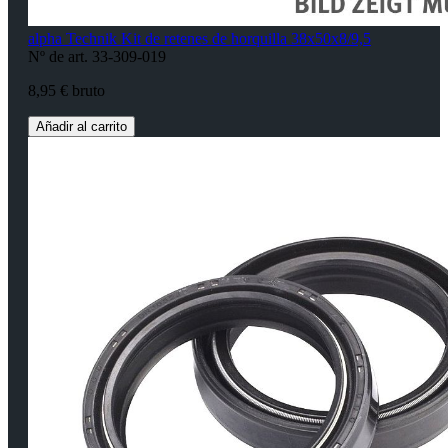
alpha Technik Kit de retenes de horquilla 38x50x8/9,5
Nº de art. 33-309-019
8,95 € bruto
Añadir al carrito