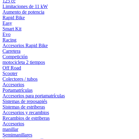
125 cc
Limitaciones de 11 kW
Aumento de potencia
Rapid Bike
Easy
Smart Kit
Evo
Racing
Accesorios Rapid Bike
Carretera
Competición
motocicleta 2 tiempos
Off Road
Scooter
Colectores / tubos
Accesorios
Portamatrículas
Accesorios para portamatrículas
Sistemas de reposapiés
Sistemas de estriberas
Accesorios y recambios
Recambios de estriberas
Accesorios
manillar
Semimanillares