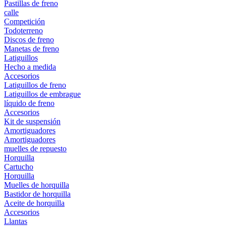
Pastillas de freno
calle
Competición
Todoterreno
Discos de freno
Manetas de freno
Latiguillos
Hecho a medida
Accesorios
Latiguillos de freno
Latiguillos de embrague
líquido de freno
Accesorios
Kit de suspensión
Amortiguadores
Amortiguadores
muelles de repuesto
Horquilla
Cartucho
Horquilla
Muelles de horquilla
Bastidor de horquilla
Aceite de horquilla
Accesorios
Llantas