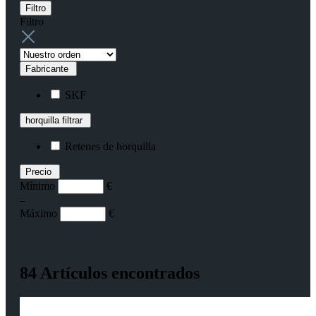
Filtro
Filtro
Fabricante
SKF
horquilla filtrar
Retenes de horquilla
Precio
Mínimo
€
–
Máximo
€
84 Artículos encontrados