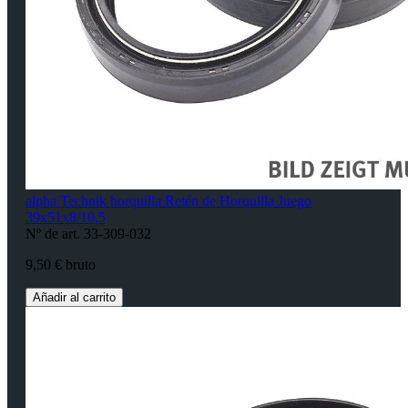
alpha Technik horquilla Retén de Horquilla Juego
39x51x8/10,5
Nº de art. 33-309-032
9,50 € bruto
Añadir al carrito