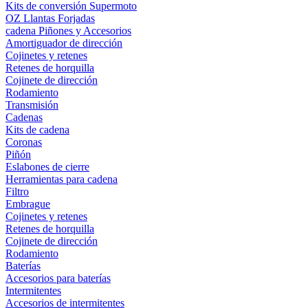
Kits de conversión Supermoto
OZ Llantas Forjadas
cadena Piñones y Accesorios
Amortiguador de dirección
Cojinetes y retenes
Retenes de horquilla
Cojinete de dirección
Rodamiento
Transmisión
Cadenas
Kits de cadena
Coronas
Piñón
Eslabones de cierre
Herramientas para cadena
Filtro
Embrague
Cojinetes y retenes
Retenes de horquilla
Cojinete de dirección
Rodamiento
Baterías
Accesorios para baterías
Intermitentes
Accesorios de intermitentes