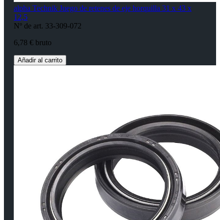
alpha Technik Juego de retenes de eje horquilla 31 x 43 x
12,5
Nº de art. 33-309-072
6,78 € bruto
Añadir al carrito