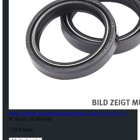
alpha Technik horquillawellendichtring Juego 36 x 46 x 7/9
Nº de art. 33-309-043
7,50 € bruto