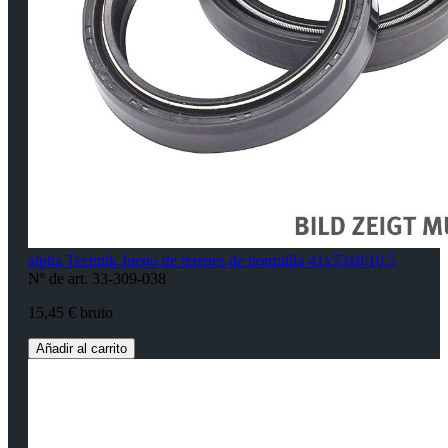
alpha Technik Juego de retenes de horquilla 41x53x8/10,5
Nº de art. 33-309-038
15,45 € bruto
Añadir al carrito