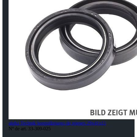
alpha Technik horquillajuego de retenes 29x41x11
Nº de art. 33-309-025