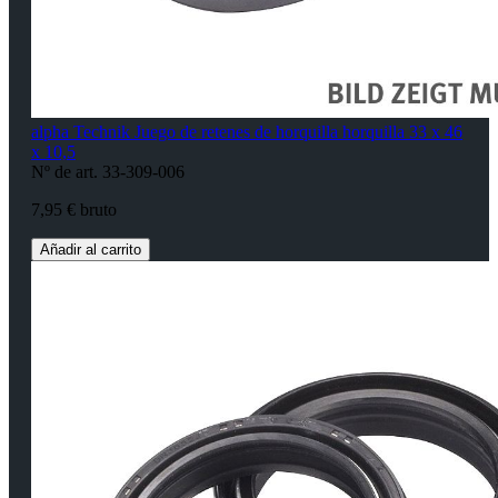
alpha Technik Juego de retenes de horquilla horquilla 33 x 46
x 10,5
Nº de art. 33-309-006
7,95 € bruto
Añadir al carrito