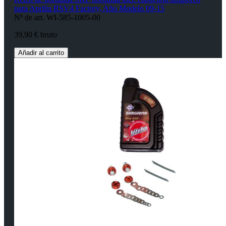
para Aprilia RSV4 Factory, Año Modelo 09-15
Nº de art. WI-585-1005-00
39,90 € bruto
Añadir al carrito