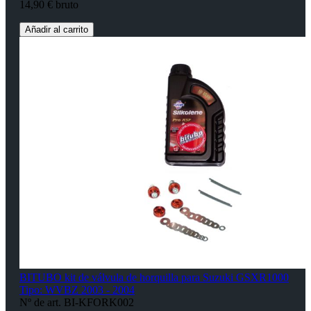
14,90 € bruto
Añadir al carrito
BITUBO kit de válvula de horquilla para Suzuki GSXR1000
Tipo: WVBZ 2003 - 2004
Nº de art. BI-KFORK002