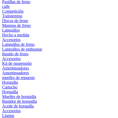
Pastillas de freno
calle
Competición
Todoterreno
Discos de freno
Manetas de freno
Latiguillos
Hecho a medida
Accesorios
Latiguillos de freno
Latiguillos de embrague
líquido de freno
Accesorios
Kit de suspensión
Amortiguadores
Amortiguadores
muelles de repuesto
Horquilla
Cartucho
Horquilla
Muelles de horquilla
Bastidor de horquilla
Aceite de horquilla
Accesorios
Llantas