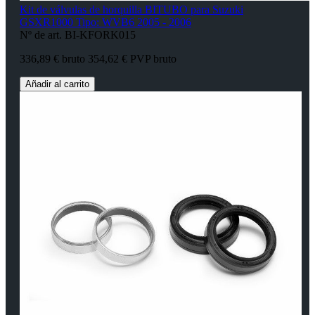
Kit de válvulas de horquilla BITUBO para Suzuki
GSXR1000 Tipo: WVB6 2005 - 2006
Nº de art. BI-KFORK015
336,89 € bruto
354,62 € PVP bruto
Añadir al carrito