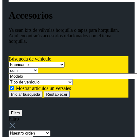
Accesorios
Ya sean kits de válvulas horquilla o tapas para horquillan.
Aquí encontrarás accesorios relacionados con el tema
horquilla.
Búsqueda de vehículo
Mostrar artículos universales
Iniciar búsqueda
Restablecer
Filtro
Filtro