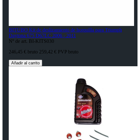
BITUBO Kit de deslizamiento de horquilla para Triumph
Daytona 675 D67LC 2006 - 2011
Nº de art. BI-KITS030
246,45 € bruto
259,42 € PVP bruto
Añadir al carrito