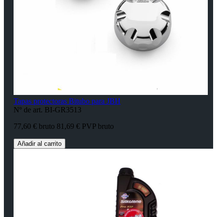
Tapas protectoras Bitubo para JBH
Nº de art. BI-GR3513
77,60 € bruto
81,69 € PVP bruto
Añadir al carrito