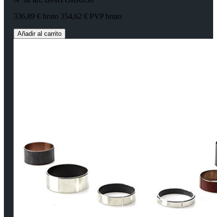
336,89 € bruto
354,62 € PVP bruto
Añadir al carrito