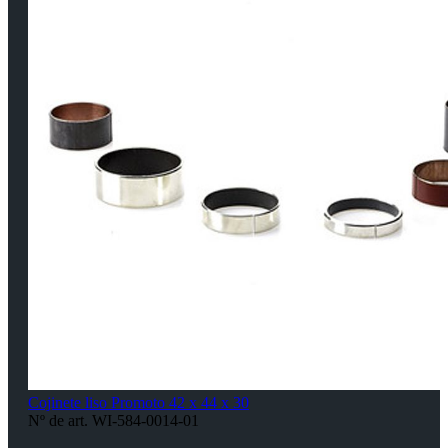
Cojinete liso Promoto 42 x 44 x 30
Nº de art. WI-584-0014-01