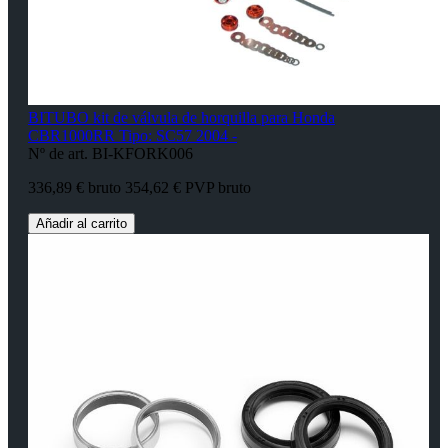
BITUBO kit de válvula de horquilla para Honda
CBR1000RR Tipo: SC57 2004 -
Nº de art. BI-KFORK006
336,89 € bruto
354,62 € PVP bruto
Añadir al carrito