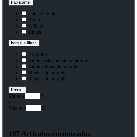
Fabricante
alpha Technik
Bitubo
Wilbers
Öhlins
horquilla filtrar
Horquillas
Kit de deslizamiento de horquilla
Kit de válvula de horquilla
Muelles de horquilla
Retenes de horquilla
Precio
Mínimo
€
–
Máximo
€
197 Artículos encontrados