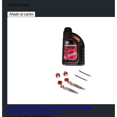
14,90 € bruto
Añadir al carrito
BITUBO kit de válvula de horquilla para Kawasaki
Z1000SX Tipo: ZXT00G 2011 -
Nº de art. BI-KFORK056