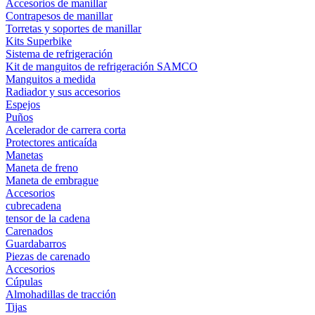
Accesorios de manillar
Contrapesos de manillar
Torretas y soportes de manillar
Kits Superbike
Sistema de refrigeración
Kit de manguitos de refrigeración SAMCO
Manguitos a medida
Radiador y sus accesorios
Espejos
Puños
Acelerador de carrera corta
Protectores anticaída
Manetas
Maneta de freno
Maneta de embrague
Accesorios
cubrecadena
tensor de la cadena
Carenados
Guardabarros
Piezas de carenado
Accesorios
Cúpulas
Almohadillas de tracción
Tijas