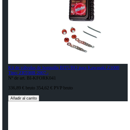
Kit de válvulas de horquilla BITUBO para Kawasaki Z1000
Tipo: ZRT00B 2007 -
Nº de art. BI-KFORK041
336,89 € bruto
354,62 € PVP bruto
Añadir al carrito