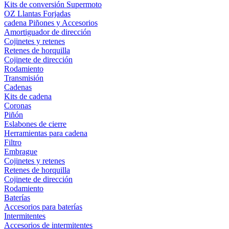
Kits de conversión Supermoto
OZ Llantas Forjadas
cadena Piñones y Accesorios
Amortiguador de dirección
Cojinetes y retenes
Retenes de horquilla
Cojinete de dirección
Rodamiento
Transmisión
Cadenas
Kits de cadena
Coronas
Piñón
Eslabones de cierre
Herramientas para cadena
Filtro
Embrague
Cojinetes y retenes
Retenes de horquilla
Cojinete de dirección
Rodamiento
Baterías
Accesorios para baterías
Intermitentes
Accesorios de intermitentes