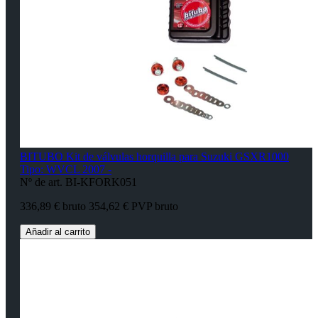
BITUBO Kit de válvulas horquilla para Suzuki GSXR1000
Tipo: WVCL 2007 -
Nº de art. BI-KFORK051
336,89 € bruto
354,62 € PVP bruto
Añadir al carrito