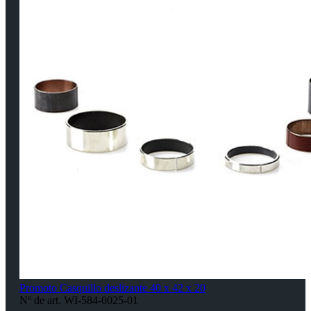
Promoto Casquillo deslizante 40 x 42 x 20
Nº de art. WI-584-0025-01