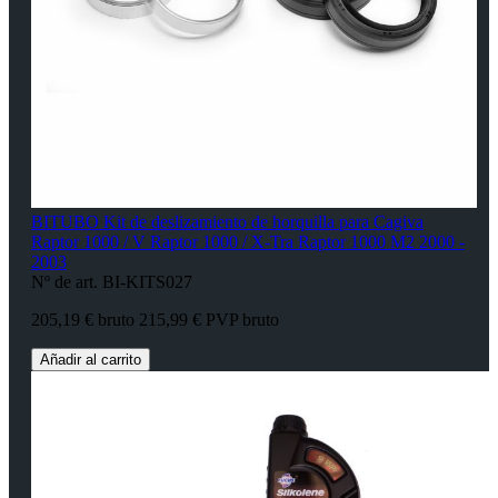
BITUBO Kit de deslizamiento de horquilla para Cagiva
Raptor 1000 / V Raptor 1000 / X-Tra Raptor 1000 M2 2000 -
2003
Nº de art. BI-KITS027
205,19 € bruto
215,99 € PVP bruto
Añadir al carrito