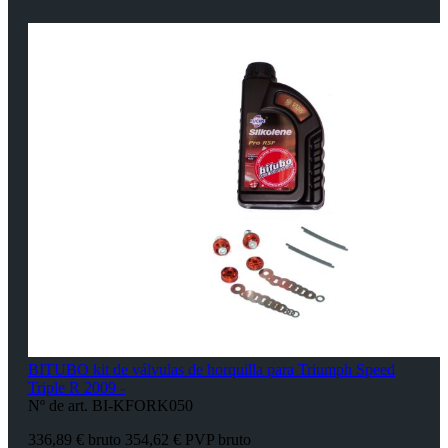
BITUBO kit de válvulas de horquilla para Triumph Speed
Triple R 2009 -
Nº de art. BI-KFORK050
336,89 € bruto
354,62 € PVP bruto