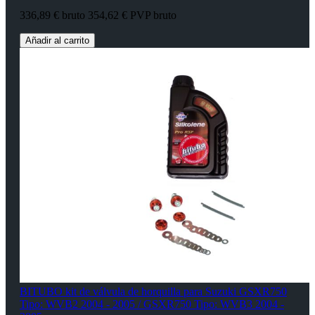
336,89 € bruto
354,62 € PVP bruto
Añadir al carrito
BITUBO kit de válvula de horquilla para Suzuki GSXR750
Tipo: WVB2 2004 - 2005 / GSXR750 Tipo: WVB3 2004 -