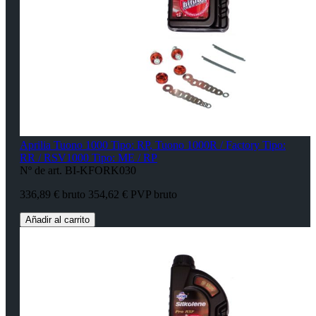
Aprilia Tuono 1000 Tipo: RP, Tuono 1000R / Factory Tipo:
RR / RSV1000 Tipo: ME / RP
Nº de art. BI-KFORK030
336,89 € bruto
354,62 € PVP bruto
Añadir al carrito