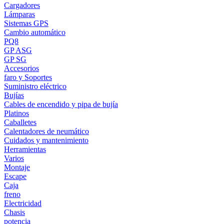
Cargadores
Lámparas
Sistemas GPS
Cambio automático
PQ8
GP ASG
GP SG
Accesorios
faro y Soportes
Suministro eléctrico
Bujías
Cables de encendido y pipa de bujía
Platinos
Caballetes
Calentadores de neumático
Cuidados y mantenimiento
Herramientas
Varios
Montaje
Escape
Caja
freno
Electricidad
Chasis
potencia