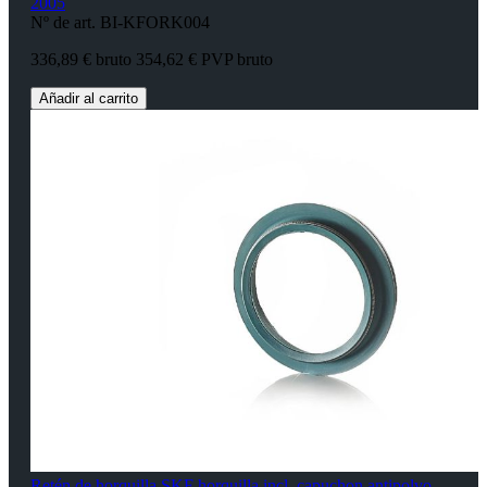
2005
Nº de art. BI-KFORK004
336,89 € bruto
354,62 € PVP bruto
Añadir al carrito
Retén de horquilla SKF horquilla incl. capuchon antipolvo