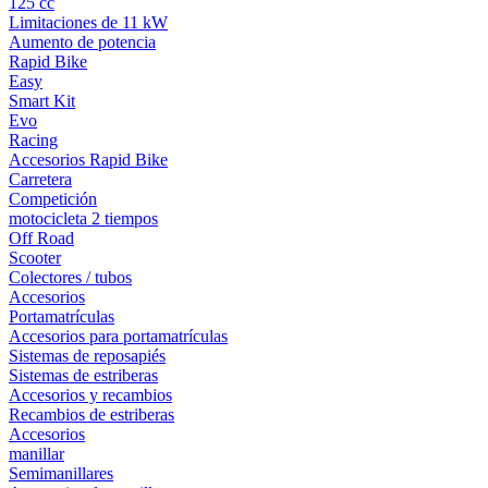
125 cc
Limitaciones de 11 kW
Aumento de potencia
Rapid Bike
Easy
Smart Kit
Evo
Racing
Accesorios Rapid Bike
Carretera
Competición
motocicleta 2 tiempos
Off Road
Scooter
Colectores / tubos
Accesorios
Portamatrículas
Accesorios para portamatrículas
Sistemas de reposapiés
Sistemas de estriberas
Accesorios y recambios
Recambios de estriberas
Accesorios
manillar
Semimanillares