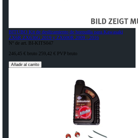
BITUBO Kit de deslizamiento de horquilla para Kawasaki
ZX6R ZX636G 2019 y ZX600R 2009 - 2016
Nº de art. BI-KITS047
246,45 € bruto
259,42 € PVP bruto
Añadir al carrito