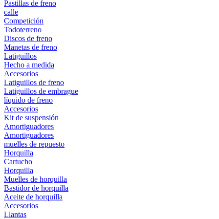
Pastillas de freno
calle
Competición
Todoterreno
Discos de freno
Manetas de freno
Latiguillos
Hecho a medida
Accesorios
Latiguillos de freno
Latiguillos de embrague
líquido de freno
Accesorios
Kit de suspensión
Amortiguadores
Amortiguadores
muelles de repuesto
Horquilla
Cartucho
Horquilla
Muelles de horquilla
Bastidor de horquilla
Aceite de horquilla
Accesorios
Llantas