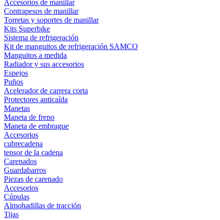
Accesorios de manillar
Contrapesos de manillar
Torretas y soportes de manillar
Kits Superbike
Sistema de refrigeración
Kit de manguitos de refrigeración SAMCO
Manguitos a medida
Radiador y sus accesorios
Espejos
Puños
Acelerador de carrera corta
Protectores anticaída
Manetas
Maneta de freno
Maneta de embrague
Accesorios
cubrecadena
tensor de la cadena
Carenados
Guardabarros
Piezas de carenado
Accesorios
Cúpulas
Almohadillas de tracción
Tijas