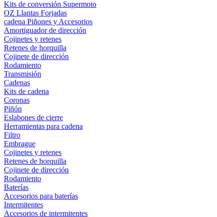
Kits de conversión Supermoto
OZ Llantas Forjadas
cadena Piñones y Accesorios
Amortiguador de dirección
Cojinetes y retenes
Retenes de horquilla
Cojinete de dirección
Rodamiento
Transmisión
Cadenas
Kits de cadena
Coronas
Piñón
Eslabones de cierre
Herramientas para cadena
Filtro
Embrague
Cojinetes y retenes
Retenes de horquilla
Cojinete de dirección
Rodamiento
Baterías
Accesorios para baterías
Intermitentes
Accesorios de intermitentes