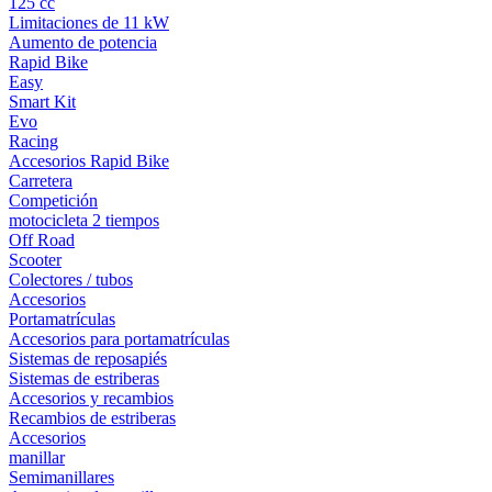
125 cc
Limitaciones de 11 kW
Aumento de potencia
Rapid Bike
Easy
Smart Kit
Evo
Racing
Accesorios Rapid Bike
Carretera
Competición
motocicleta 2 tiempos
Off Road
Scooter
Colectores / tubos
Accesorios
Portamatrículas
Accesorios para portamatrículas
Sistemas de reposapiés
Sistemas de estriberas
Accesorios y recambios
Recambios de estriberas
Accesorios
manillar
Semimanillares