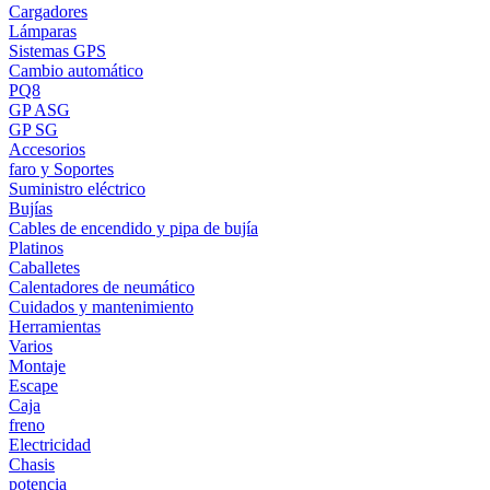
Cargadores
Lámparas
Sistemas GPS
Cambio automático
PQ8
GP ASG
GP SG
Accesorios
faro y Soportes
Suministro eléctrico
Bujías
Cables de encendido y pipa de bujía
Platinos
Caballetes
Calentadores de neumático
Cuidados y mantenimiento
Herramientas
Varios
Montaje
Escape
Caja
freno
Electricidad
Chasis
potencia