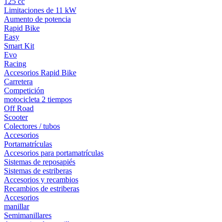
125 cc
Limitaciones de 11 kW
Aumento de potencia
Rapid Bike
Easy
Smart Kit
Evo
Racing
Accesorios Rapid Bike
Carretera
Competición
motocicleta 2 tiempos
Off Road
Scooter
Colectores / tubos
Accesorios
Portamatrículas
Accesorios para portamatrículas
Sistemas de reposapiés
Sistemas de estriberas
Accesorios y recambios
Recambios de estriberas
Accesorios
manillar
Semimanillares