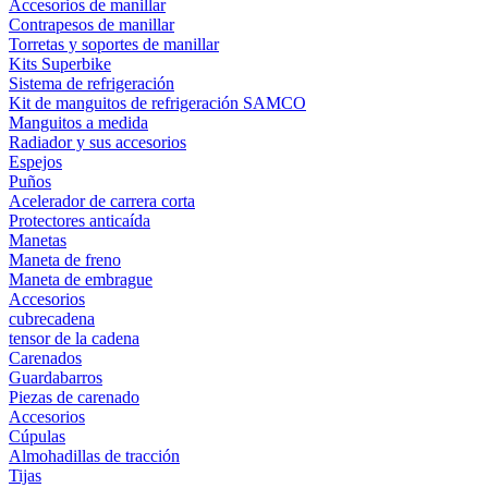
Accesorios de manillar
Contrapesos de manillar
Torretas y soportes de manillar
Kits Superbike
Sistema de refrigeración
Kit de manguitos de refrigeración SAMCO
Manguitos a medida
Radiador y sus accesorios
Espejos
Puños
Acelerador de carrera corta
Protectores anticaída
Manetas
Maneta de freno
Maneta de embrague
Accesorios
cubrecadena
tensor de la cadena
Carenados
Guardabarros
Piezas de carenado
Accesorios
Cúpulas
Almohadillas de tracción
Tijas