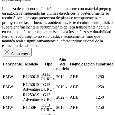
La pieza de carbono se fabricó completamente con material prepreg
en autoclave, siguiendo las últimas directrices, y posteriormente se
recubrió con una capa protectora de plástico transparente para
protegerla de las influencias ambientales. Este recubrimiento plástico
supera enormemente el recubrimiento de laca transparente habitual
en cuanto a efecto protector, resistencia a los arañazos y durabilidad.
Pero el recubrimiento no solo destaca técnicamente, sino que
también realza significativamente el efecto tridimensional de la
estructura de carbono.
Cerrar menú
Año
Fabricante
Modelo
Tipo
del
Homologación
cilindrada
modelo
1G13
BMW
R1250GS
2019 -
ABE
1250
EURO4
R1250GS
1G13
BMW
2019 -
ABE
1250
Adventure
EURO4
R1250GS
1G13
BMW
2022 -
ABE
1250
Adventure
EURO5
1R13
BMW
R1250R
2019 -
ABE
1250
EURO4