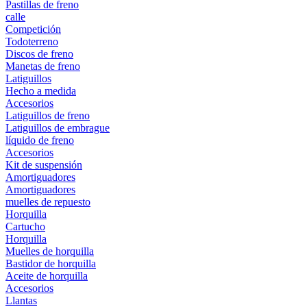
Pastillas de freno
calle
Competición
Todoterreno
Discos de freno
Manetas de freno
Latiguillos
Hecho a medida
Accesorios
Latiguillos de freno
Latiguillos de embrague
líquido de freno
Accesorios
Kit de suspensión
Amortiguadores
Amortiguadores
muelles de repuesto
Horquilla
Cartucho
Horquilla
Muelles de horquilla
Bastidor de horquilla
Aceite de horquilla
Accesorios
Llantas