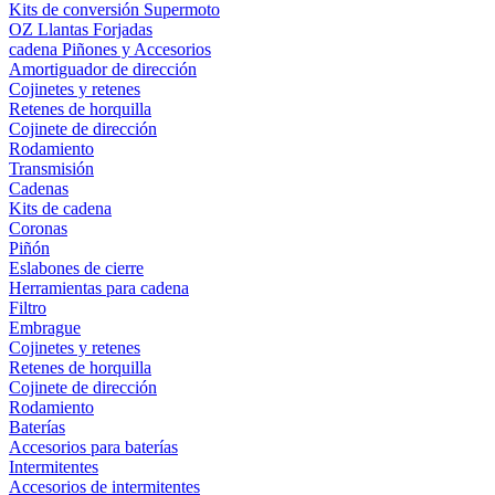
Kits de conversión Supermoto
OZ Llantas Forjadas
cadena Piñones y Accesorios
Amortiguador de dirección
Cojinetes y retenes
Retenes de horquilla
Cojinete de dirección
Rodamiento
Transmisión
Cadenas
Kits de cadena
Coronas
Piñón
Eslabones de cierre
Herramientas para cadena
Filtro
Embrague
Cojinetes y retenes
Retenes de horquilla
Cojinete de dirección
Rodamiento
Baterías
Accesorios para baterías
Intermitentes
Accesorios de intermitentes