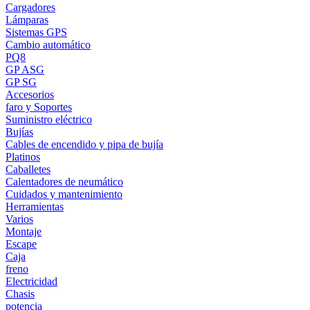
Cargadores
Lámparas
Sistemas GPS
Cambio automático
PQ8
GP ASG
GP SG
Accesorios
faro y Soportes
Suministro eléctrico
Bujías
Cables de encendido y pipa de bujía
Platinos
Caballetes
Calentadores de neumático
Cuidados y mantenimiento
Herramientas
Varios
Montaje
Escape
Caja
freno
Electricidad
Chasis
potencia