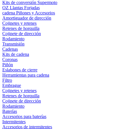
Kits de conversión Supermoto
OZ Llantas Forjadas
cadena Piñones y Accesorios
Amortiguador de dirección
Cojinetes y retenes
Retenes de horquilla
Cojinete de dirección
Rodamiento
Transmisión
Cadenas
Kits de cadena
Coronas
Piñón
Eslabones de cierre
Herramientas para cadena
Filtro
Embrague
Cojinetes y retenes
Retenes de horquilla
Cojinete de dirección
Rodamiento
Baterías
Accesorios para baterías
Intermitentes
Accesorios de intermitentes