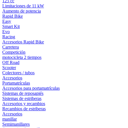
125 cc
Limitaciones de 11 kW
Aumento de potencia
Rapid Bike
Easy
Smart Kit
Evo
Racing
Accesorios Rapid Bike
Carretera
Competición
motocicleta 2 tiempos
Off Road
Scooter
Colectores / tubos
Accesorios
Portamatrículas
Accesorios para portamatrículas
Sistemas de reposapiés
Sistemas de estriberas
Accesorios y recambios
Recambios de estriberas
Accesorios
manillar
Semimanillares