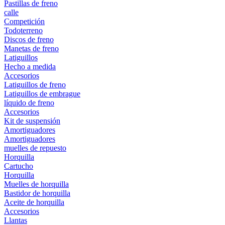
Pastillas de freno
calle
Competición
Todoterreno
Discos de freno
Manetas de freno
Latiguillos
Hecho a medida
Accesorios
Latiguillos de freno
Latiguillos de embrague
líquido de freno
Accesorios
Kit de suspensión
Amortiguadores
Amortiguadores
muelles de repuesto
Horquilla
Cartucho
Horquilla
Muelles de horquilla
Bastidor de horquilla
Aceite de horquilla
Accesorios
Llantas