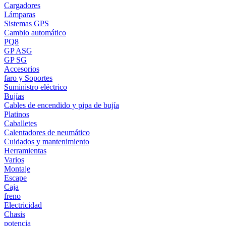
Cargadores
Lámparas
Sistemas GPS
Cambio automático
PQ8
GP ASG
GP SG
Accesorios
faro y Soportes
Suministro eléctrico
Bujías
Cables de encendido y pipa de bujía
Platinos
Caballetes
Calentadores de neumático
Cuidados y mantenimiento
Herramientas
Varios
Montaje
Escape
Caja
freno
Electricidad
Chasis
potencia