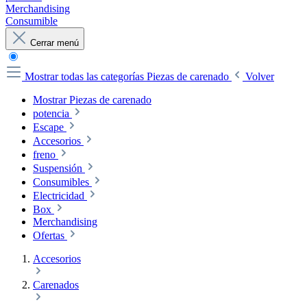
Merchandising
Consumible
Cerrar menú
Mostrar todas las categorías
Piezas de carenado
Volver
Mostrar Piezas de carenado
potencia
Escape
Accesorios
freno
Suspensión
Consumibles
Electricidad
Box
Merchandising
Ofertas
Accesorios
Carenados