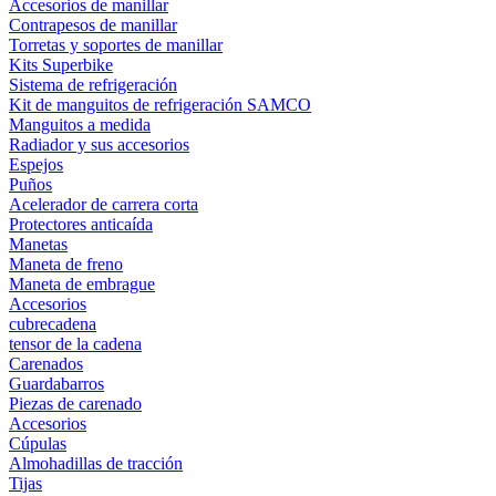
Accesorios de manillar
Contrapesos de manillar
Torretas y soportes de manillar
Kits Superbike
Sistema de refrigeración
Kit de manguitos de refrigeración SAMCO
Manguitos a medida
Radiador y sus accesorios
Espejos
Puños
Acelerador de carrera corta
Protectores anticaída
Manetas
Maneta de freno
Maneta de embrague
Accesorios
cubrecadena
tensor de la cadena
Carenados
Guardabarros
Piezas de carenado
Accesorios
Cúpulas
Almohadillas de tracción
Tijas