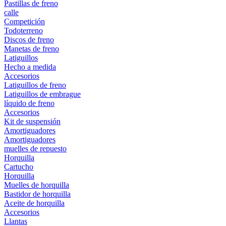
Pastillas de freno
calle
Competición
Todoterreno
Discos de freno
Manetas de freno
Latiguillos
Hecho a medida
Accesorios
Latiguillos de freno
Latiguillos de embrague
líquido de freno
Accesorios
Kit de suspensión
Amortiguadores
Amortiguadores
muelles de repuesto
Horquilla
Cartucho
Horquilla
Muelles de horquilla
Bastidor de horquilla
Aceite de horquilla
Accesorios
Llantas