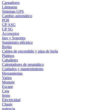
Cargadores
Lámparas
Sistemas GPS
Cambio automático
PQ8
GP ASG
GP SG
Accesorios
faro y Soportes
Suministro eléctrico
Bujías
Cables de encendido y pipa de bujía
Platinos
Caballetes
Calentadores de neumático
Cuidados y mantenimiento
Herramientas
Varios
Montaje
Escape
Caja
freno
Electricidad
Chasis
potencia