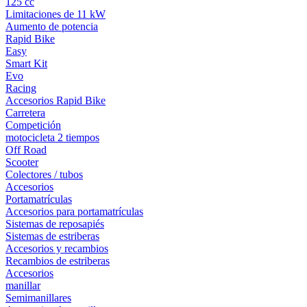
125 cc
Limitaciones de 11 kW
Aumento de potencia
Rapid Bike
Easy
Smart Kit
Evo
Racing
Accesorios Rapid Bike
Carretera
Competición
motocicleta 2 tiempos
Off Road
Scooter
Colectores / tubos
Accesorios
Portamatrículas
Accesorios para portamatrículas
Sistemas de reposapiés
Sistemas de estriberas
Accesorios y recambios
Recambios de estriberas
Accesorios
manillar
Semimanillares