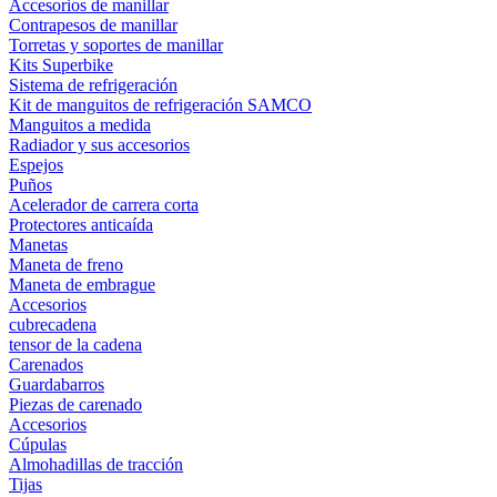
Accesorios de manillar
Contrapesos de manillar
Torretas y soportes de manillar
Kits Superbike
Sistema de refrigeración
Kit de manguitos de refrigeración SAMCO
Manguitos a medida
Radiador y sus accesorios
Espejos
Puños
Acelerador de carrera corta
Protectores anticaída
Manetas
Maneta de freno
Maneta de embrague
Accesorios
cubrecadena
tensor de la cadena
Carenados
Guardabarros
Piezas de carenado
Accesorios
Cúpulas
Almohadillas de tracción
Tijas