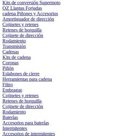
Kits de conversión Supermoto
OZ Llantas Forjadas
cadena Piñones y Accesorios
Amortiguador de dirección
Cojinetes y retenes
Retenes de horquilla
Cojinete de dirección
Rodamiento
Transmisión
Cadenas
Kits de cadena
Coronas
Piñón
Eslabones de cierre
Herramientas para cadena
Filtro
Embrague
Cojinetes y retenes
Retenes de horquilla
Cojinete de dirección
Rodamiento
Baterías
Accesorios para baterías
Intermitentes
Accesorios de intermitentes