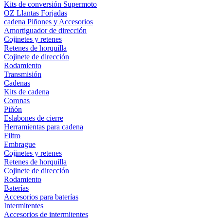
Kits de conversión Supermoto
OZ Llantas Forjadas
cadena Piñones y Accesorios
Amortiguador de dirección
Cojinetes y retenes
Retenes de horquilla
Cojinete de dirección
Rodamiento
Transmisión
Cadenas
Kits de cadena
Coronas
Piñón
Eslabones de cierre
Herramientas para cadena
Filtro
Embrague
Cojinetes y retenes
Retenes de horquilla
Cojinete de dirección
Rodamiento
Baterías
Accesorios para baterías
Intermitentes
Accesorios de intermitentes