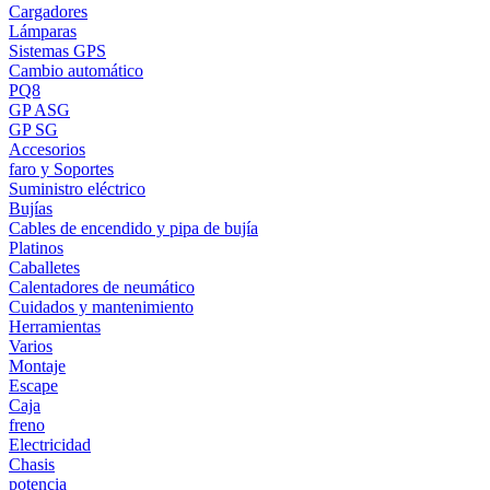
Cargadores
Lámparas
Sistemas GPS
Cambio automático
PQ8
GP ASG
GP SG
Accesorios
faro y Soportes
Suministro eléctrico
Bujías
Cables de encendido y pipa de bujía
Platinos
Caballetes
Calentadores de neumático
Cuidados y mantenimiento
Herramientas
Varios
Montaje
Escape
Caja
freno
Electricidad
Chasis
potencia