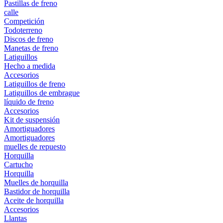
Pastillas de freno
calle
Competición
Todoterreno
Discos de freno
Manetas de freno
Latiguillos
Hecho a medida
Accesorios
Latiguillos de freno
Latiguillos de embrague
líquido de freno
Accesorios
Kit de suspensión
Amortiguadores
Amortiguadores
muelles de repuesto
Horquilla
Cartucho
Horquilla
Muelles de horquilla
Bastidor de horquilla
Aceite de horquilla
Accesorios
Llantas