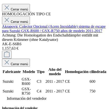
Cerrar menú
HOMOLOGACIÓN TIPO CE
Cerrar menú
Akrapovic Colector Opcional (Acero Inoxidable) sistema de escape
para Suzuki GSX-R600 / GSX-R750 años de modelo 2011-2017
Achtung: Die Homologation des Endschalldämpfer entfällt mit
diesem Krümmer (ohne Katalysator)
AK-E-S6R6
1.157,63 €
Cerrar menú
Año del
Fabricante
Modelo
Tipo
Homologación
cilindrada
modelo
GSX-
Suzuki
C3
2011 - 2017
CE
600
R600
GSX-
Suzuki
C4
2011 - 2017
CE
750
R750
Información del vendedor
Información del vendedor