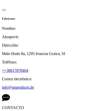
Fabricante
Nombre:
Akrapovic
Dirección:
Malo Hudo 8a,
1295 Ivancna Gorica,
SI
Teléfono:
++38617878404
Correo electrónico:
info@gpproducts.de
CONTACTO