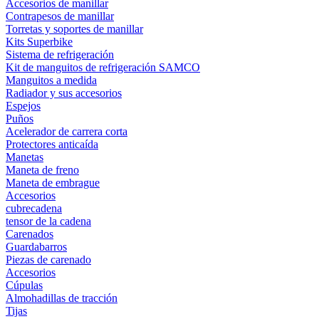
Accesorios de manillar
Contrapesos de manillar
Torretas y soportes de manillar
Kits Superbike
Sistema de refrigeración
Kit de manguitos de refrigeración SAMCO
Manguitos a medida
Radiador y sus accesorios
Espejos
Puños
Acelerador de carrera corta
Protectores anticaída
Manetas
Maneta de freno
Maneta de embrague
Accesorios
cubrecadena
tensor de la cadena
Carenados
Guardabarros
Piezas de carenado
Accesorios
Cúpulas
Almohadillas de tracción
Tijas