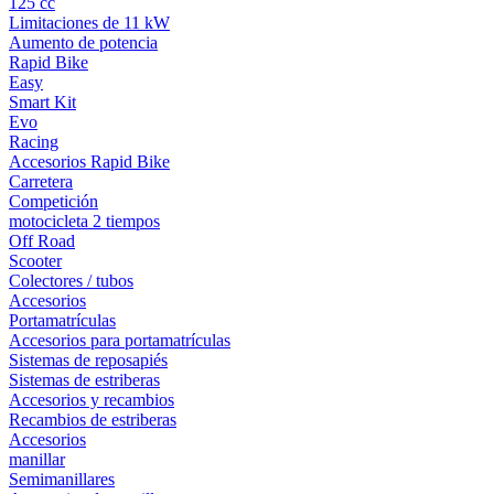
125 cc
Limitaciones de 11 kW
Aumento de potencia
Rapid Bike
Easy
Smart Kit
Evo
Racing
Accesorios Rapid Bike
Carretera
Competición
motocicleta 2 tiempos
Off Road
Scooter
Colectores / tubos
Accesorios
Portamatrículas
Accesorios para portamatrículas
Sistemas de reposapiés
Sistemas de estriberas
Accesorios y recambios
Recambios de estriberas
Accesorios
manillar
Semimanillares