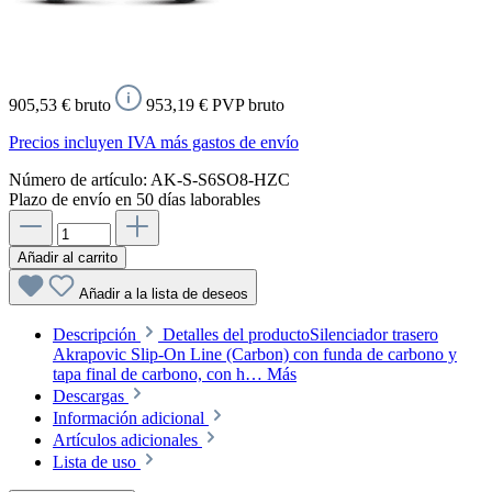
905,53 € bruto
953,19 € PVP bruto
Precios incluyen IVA más gastos de envío
Número de artículo:
AK-S-S6SO8-HZC
Plazo de envío en 50 días laborables
Añadir al carrito
Añadir a la lista de deseos
Descripción
Detalles del productoSilenciador trasero
Akrapovic Slip-On Line (Carbon) con funda de carbono y
tapa final de carbono, con h…
Más
Descargas
Información adicional
Artículos adicionales
Lista de uso