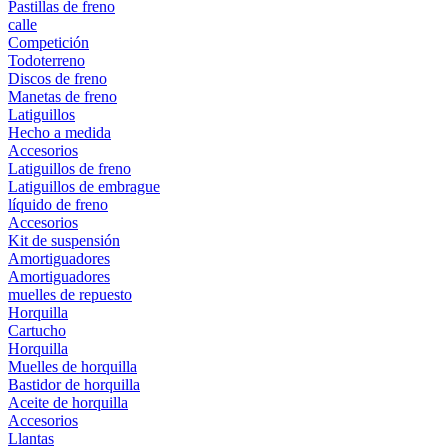
Pastillas de freno
calle
Competición
Todoterreno
Discos de freno
Manetas de freno
Latiguillos
Hecho a medida
Accesorios
Latiguillos de freno
Latiguillos de embrague
líquido de freno
Accesorios
Kit de suspensión
Amortiguadores
Amortiguadores
muelles de repuesto
Horquilla
Cartucho
Horquilla
Muelles de horquilla
Bastidor de horquilla
Aceite de horquilla
Accesorios
Llantas