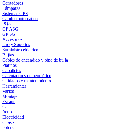
Cargadores
Lámparas
Sistemas GPS
Cambio automático
PQ8
GP ASG
GP SG
Accesorios
faro y Soportes
Suministro eléctrico
Bujías
Cables de encendido y pipa de bujía
Platinos
Caballetes
Calentadores de neumático
Cuidados y mantenimiento
Herramientas
Varios
Montaje
Escape
Caja
freno
Electricidad
Chasis
potencia