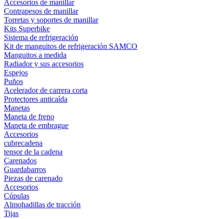
Accesorios de manillar
Contrapesos de manillar
Torretas y soportes de manillar
Kits Superbike
Sistema de refrigeración
Kit de manguitos de refrigeración SAMCO
Manguitos a medida
Radiador y sus accesorios
Espejos
Puños
Acelerador de carrera corta
Protectores anticaída
Manetas
Maneta de freno
Maneta de embrague
Accesorios
cubrecadena
tensor de la cadena
Carenados
Guardabarros
Piezas de carenado
Accesorios
Cúpulas
Almohadillas de tracción
Tijas