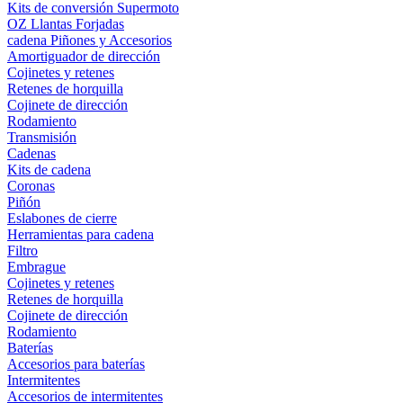
Kits de conversión Supermoto
OZ Llantas Forjadas
cadena Piñones y Accesorios
Amortiguador de dirección
Cojinetes y retenes
Retenes de horquilla
Cojinete de dirección
Rodamiento
Transmisión
Cadenas
Kits de cadena
Coronas
Piñón
Eslabones de cierre
Herramientas para cadena
Filtro
Embrague
Cojinetes y retenes
Retenes de horquilla
Cojinete de dirección
Rodamiento
Baterías
Accesorios para baterías
Intermitentes
Accesorios de intermitentes