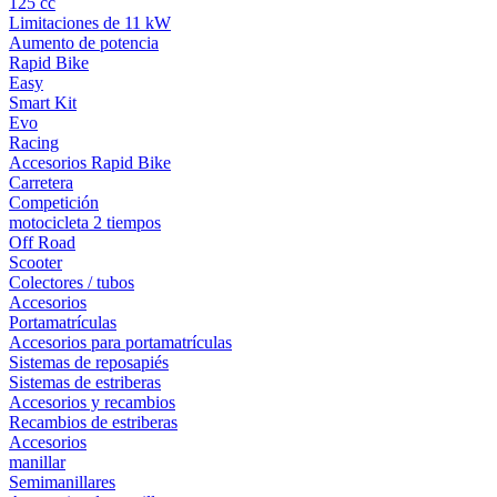
125 cc
Limitaciones de 11 kW
Aumento de potencia
Rapid Bike
Easy
Smart Kit
Evo
Racing
Accesorios Rapid Bike
Carretera
Competición
motocicleta 2 tiempos
Off Road
Scooter
Colectores / tubos
Accesorios
Portamatrículas
Accesorios para portamatrículas
Sistemas de reposapiés
Sistemas de estriberas
Accesorios y recambios
Recambios de estriberas
Accesorios
manillar
Semimanillares