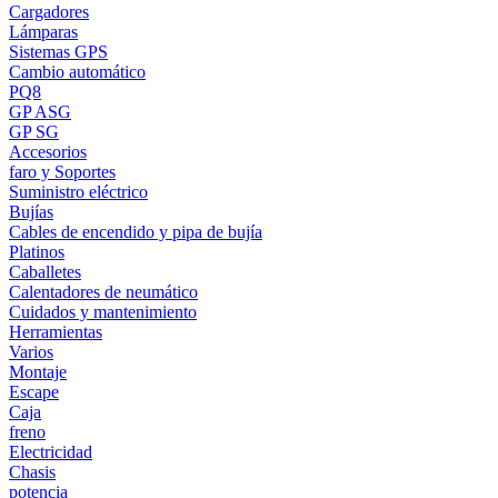
Cargadores
Lámparas
Sistemas GPS
Cambio automático
PQ8
GP ASG
GP SG
Accesorios
faro y Soportes
Suministro eléctrico
Bujías
Cables de encendido y pipa de bujía
Platinos
Caballetes
Calentadores de neumático
Cuidados y mantenimiento
Herramientas
Varios
Montaje
Escape
Caja
freno
Electricidad
Chasis
potencia