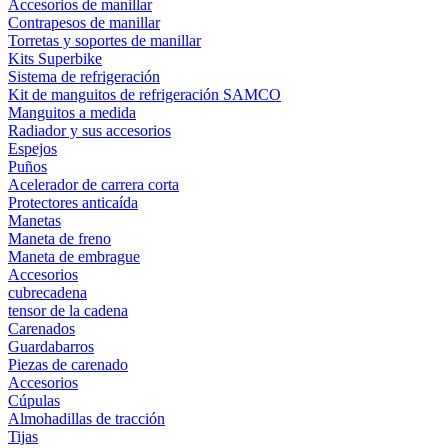
Accesorios de manillar
Contrapesos de manillar
Torretas y soportes de manillar
Kits Superbike
Sistema de refrigeración
Kit de manguitos de refrigeración SAMCO
Manguitos a medida
Radiador y sus accesorios
Espejos
Puños
Acelerador de carrera corta
Protectores anticaída
Manetas
Maneta de freno
Maneta de embrague
Accesorios
cubrecadena
tensor de la cadena
Carenados
Guardabarros
Piezas de carenado
Accesorios
Cúpulas
Almohadillas de tracción
Tijas