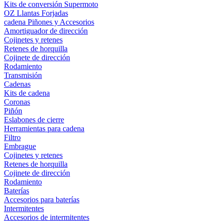
Kits de conversión Supermoto
OZ Llantas Forjadas
cadena Piñones y Accesorios
Amortiguador de dirección
Cojinetes y retenes
Retenes de horquilla
Cojinete de dirección
Rodamiento
Transmisión
Cadenas
Kits de cadena
Coronas
Piñón
Eslabones de cierre
Herramientas para cadena
Filtro
Embrague
Cojinetes y retenes
Retenes de horquilla
Cojinete de dirección
Rodamiento
Baterías
Accesorios para baterías
Intermitentes
Accesorios de intermitentes