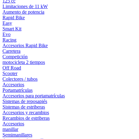
125 cc
Limitaciones de 11 kW
Aumento de potencia
Rapid Bike
Easy
Smart Kit
Evo
Racing
Accesorios Rapid Bike
Carretera
Competición
motocicleta 2 tiempos
Off Road
Scooter
Colectores / tubos
Accesorios
Portamatrículas
Accesorios para portamatrículas
Sistemas de reposapiés
Sistemas de estriberas
Accesorios y recambios
Recambios de estriberas
Accesorios
manillar
Semimanillares