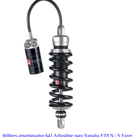
Wilbers amortiguador 641 Adjustline para Yamaha FZ8 N / S Fazer