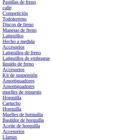
Pastillas de freno
calle
Competición
Todoterreno
Discos de freno
Manetas de freno
Latiguillos
Hecho a medida
Accesorios
Latiguillos de freno
Latiguillos de embrague
líquido de freno
Accesorios
Kit de suspensión
Amortiguadores
Amortiguadores
muelles de repuesto
Horquilla
Cartucho
Horquilla
Muelles de horquilla
Bastidor de horquilla
Aceite de horquilla
Accesorios
Llantas