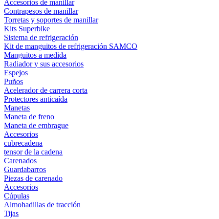
Accesorios de manillar
Contrapesos de manillar
Torretas y soportes de manillar
Kits Superbike
Sistema de refrigeración
Kit de manguitos de refrigeración SAMCO
Manguitos a medida
Radiador y sus accesorios
Espejos
Puños
Acelerador de carrera corta
Protectores anticaída
Manetas
Maneta de freno
Maneta de embrague
Accesorios
cubrecadena
tensor de la cadena
Carenados
Guardabarros
Piezas de carenado
Accesorios
Cúpulas
Almohadillas de tracción
Tijas