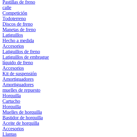
Pastillas de freno
calle
Competición
Todoterreno
Discos de freno
Manetas de freno
Latiguillos
Hecho a medida
Accesorios
Latiguillos de freno
Latiguillos de embrague
líquido de freno
Accesorios
Kit de suspensión
Amortiguadores
Amortiguadores
muelles de repuesto
Horquilla
Cartucho
Horquilla
Muelles de horquilla
Bastidor de horquilla
Aceite de horquilla
Accesorios
Llantas