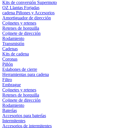
Kits de conversión Supermoto
OZ Llantas Forjadas
cadena Piñones y Accesorios
Amortiguador de dirección
Cojinetes y retenes
Retenes de horquilla
Cojinete de dirección
Rodamiento
Transmisión
Cadenas
Kits de cadena
Coronas
Piñón
Eslabones de cierre
Herramientas para cadena
Filtro
Embrague
Cojinetes y retenes
Retenes de horquilla
Cojinete de dirección
Rodamiento
Baterías
Accesorios para baterías
Intermitentes
Accesorios de intermitentes