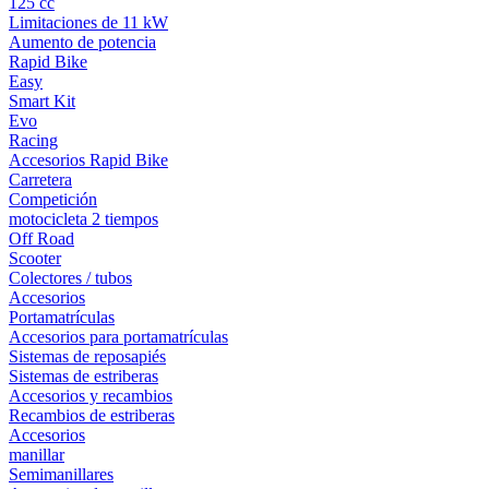
125 cc
Limitaciones de 11 kW
Aumento de potencia
Rapid Bike
Easy
Smart Kit
Evo
Racing
Accesorios Rapid Bike
Carretera
Competición
motocicleta 2 tiempos
Off Road
Scooter
Colectores / tubos
Accesorios
Portamatrículas
Accesorios para portamatrículas
Sistemas de reposapiés
Sistemas de estriberas
Accesorios y recambios
Recambios de estriberas
Accesorios
manillar
Semimanillares