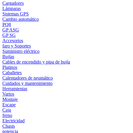
Cargadores
Lámparas
Sistemas GPS
Cambio automático
PQ8
GP ASG
GP SG
Accesorios
faro y Soportes
Suministro eléctrico
Bujías
Cables de encendido y pipa de bujía
Platinos
Caballetes
Calentadores de neumático
Cuidados y mantenimiento
Herramientas
Varios
Montaje
Escape
Caja
freno
Electricidad
Chasis
potencia