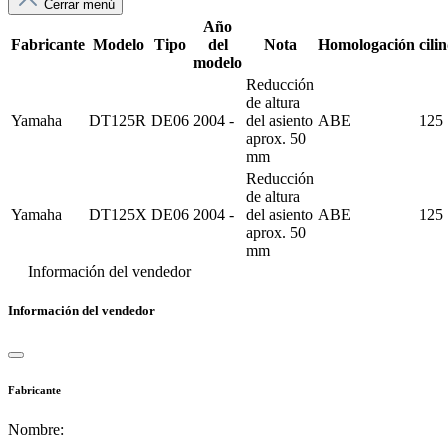
Cerrar menú
Año
Fabricante
Modelo
Tipo
del
Nota
Homologación
cili
modelo
Reducción
de altura
Yamaha
DT125R
DE06
2004 -
del asiento
ABE
125
aprox. 50
mm
Reducción
de altura
Yamaha
DT125X
DE06
2004 -
del asiento
ABE
125
aprox. 50
mm
Información del vendedor
Información del vendedor
Fabricante
Nombre: