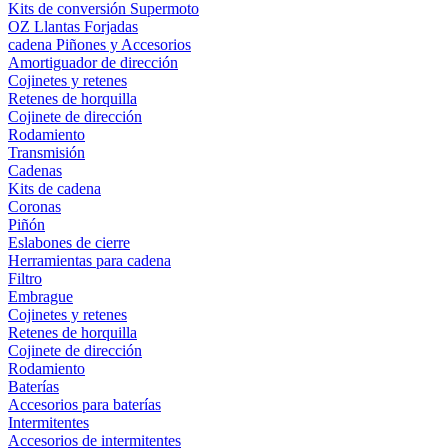
Kits de conversión Supermoto
OZ Llantas Forjadas
cadena Piñones y Accesorios
Amortiguador de dirección
Cojinetes y retenes
Retenes de horquilla
Cojinete de dirección
Rodamiento
Transmisión
Cadenas
Kits de cadena
Coronas
Piñón
Eslabones de cierre
Herramientas para cadena
Filtro
Embrague
Cojinetes y retenes
Retenes de horquilla
Cojinete de dirección
Rodamiento
Baterías
Accesorios para baterías
Intermitentes
Accesorios de intermitentes