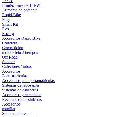
125 cc
Limitaciones de 11 kW
Aumento de potencia
Rapid Bike
Easy
Smart Kit
Evo
Racing
Accesorios Rapid Bike
Carretera
Competición
motocicleta 2 tiempos
Off Road
Scooter
Colectores / tubos
Accesorios
Portamatrículas
Accesorios para portamatrículas
Sistemas de reposapiés
Sistemas de estriberas
Accesorios y recambios
Recambios de estriberas
Accesorios
manillar
Semimanillares