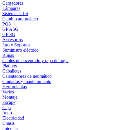
Cargadores
Lámparas
Sistemas GPS
Cambio automático
PQ8
GP ASG
GP SG
Accesorios
faro y Soportes
Suministro eléctrico
Bujías
Cables de encendido y pipa de bujía
Platinos
Caballetes
Calentadores de neumático
Cuidados y mantenimiento
Herramientas
Varios
Montaje
Escape
Caja
freno
Electricidad
Chasis
potencia