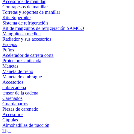
Accesorios de manillar
Contrapesos de manillar
Torretas y soportes de manillar
Kits Superbike
Sistema de refrigeración
Kit de manguitos de refrigeración SAMCO
Manguitos a medida
Radiador y sus accesorios
Espejos
Puños
Acelerador de carrera corta
Protectores anticaída
Manetas
Maneta de freno
Maneta de embrague
Accesorios
cubrecadena
tensor de la cadena
Carenados
Guardabarros
Piezas de carenado
Accesorios
Cúpulas
Almohadillas de tracción
Tijas