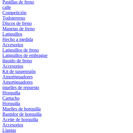
Pastillas de freno
calle
Competición
Todoterreno
Discos de freno
Manetas de freno
Latiguillos
Hecho a medida
Accesorios
Latiguillos de freno
Latiguillos de embrague
líquido de freno
Accesorios
Kit de suspensión
Amortiguadores
Amortiguadores
muelles de repuesto
Horquilla
Cartucho
Horquilla
Muelles de horquilla
Bastidor de horquilla
Aceite de horquilla
Accesorios
Llantas