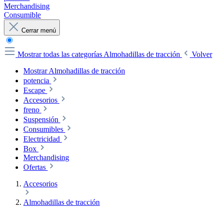
Merchandising
Consumible
Cerrar menú
Mostrar todas las categorías
Almohadillas de tracción
Volver
Mostrar Almohadillas de tracción
potencia
Escape
Accesorios
freno
Suspensión
Consumibles
Electricidad
Box
Merchandising
Ofertas
Accesorios
Almohadillas de tracción