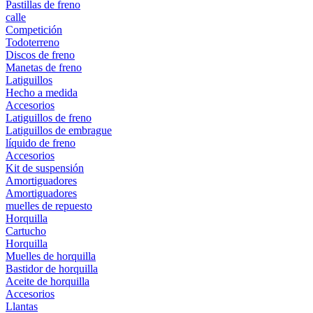
Pastillas de freno
calle
Competición
Todoterreno
Discos de freno
Manetas de freno
Latiguillos
Hecho a medida
Accesorios
Latiguillos de freno
Latiguillos de embrague
líquido de freno
Accesorios
Kit de suspensión
Amortiguadores
Amortiguadores
muelles de repuesto
Horquilla
Cartucho
Horquilla
Muelles de horquilla
Bastidor de horquilla
Aceite de horquilla
Accesorios
Llantas