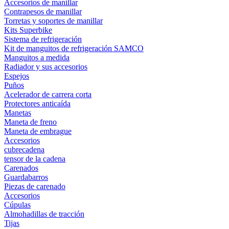
Accesorios de manillar
Contrapesos de manillar
Torretas y soportes de manillar
Kits Superbike
Sistema de refrigeración
Kit de manguitos de refrigeración SAMCO
Manguitos a medida
Radiador y sus accesorios
Espejos
Puños
Acelerador de carrera corta
Protectores anticaída
Manetas
Maneta de freno
Maneta de embrague
Accesorios
cubrecadena
tensor de la cadena
Carenados
Guardabarros
Piezas de carenado
Accesorios
Cúpulas
Almohadillas de tracción
Tijas