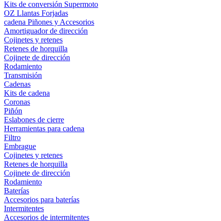
Kits de conversión Supermoto
OZ Llantas Forjadas
cadena Piñones y Accesorios
Amortiguador de dirección
Cojinetes y retenes
Retenes de horquilla
Cojinete de dirección
Rodamiento
Transmisión
Cadenas
Kits de cadena
Coronas
Piñón
Eslabones de cierre
Herramientas para cadena
Filtro
Embrague
Cojinetes y retenes
Retenes de horquilla
Cojinete de dirección
Rodamiento
Baterías
Accesorios para baterías
Intermitentes
Accesorios de intermitentes