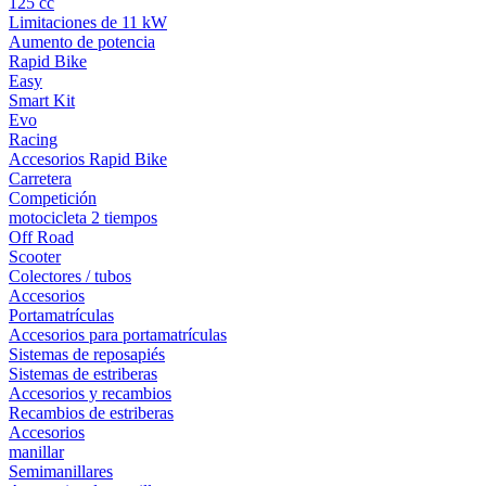
125 cc
Limitaciones de 11 kW
Aumento de potencia
Rapid Bike
Easy
Smart Kit
Evo
Racing
Accesorios Rapid Bike
Carretera
Competición
motocicleta 2 tiempos
Off Road
Scooter
Colectores / tubos
Accesorios
Portamatrículas
Accesorios para portamatrículas
Sistemas de reposapiés
Sistemas de estriberas
Accesorios y recambios
Recambios de estriberas
Accesorios
manillar
Semimanillares