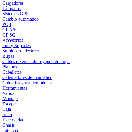
Cargadores
Lámparas
Sistemas GPS
Cambio automático
PQ8
GP ASG
GP SG
Accesorios
faro y Soportes
Suministro eléctrico
Bujías
Cables de encendido y pipa de bujía
Platinos
Caballetes
Calentadores de neumático
Cuidados y mantenimiento
Herramientas
Varios
Montaje
Escape
Caja
freno
Electricidad
Chasis
potencia