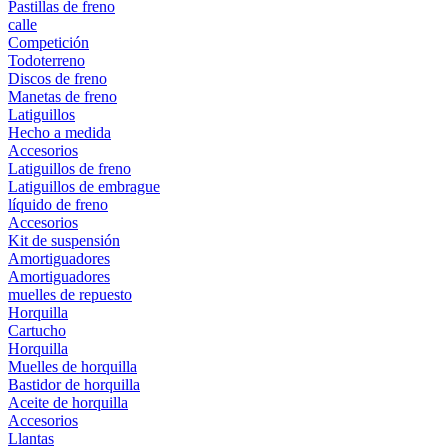
Pastillas de freno
calle
Competición
Todoterreno
Discos de freno
Manetas de freno
Latiguillos
Hecho a medida
Accesorios
Latiguillos de freno
Latiguillos de embrague
líquido de freno
Accesorios
Kit de suspensión
Amortiguadores
Amortiguadores
muelles de repuesto
Horquilla
Cartucho
Horquilla
Muelles de horquilla
Bastidor de horquilla
Aceite de horquilla
Accesorios
Llantas