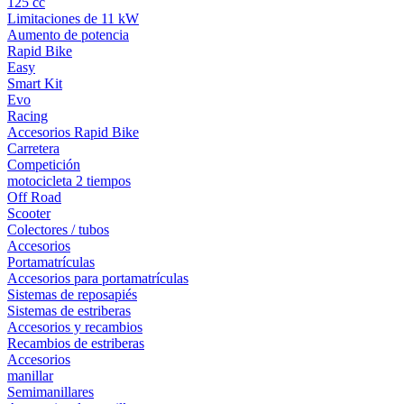
125 cc
Limitaciones de 11 kW
Aumento de potencia
Rapid Bike
Easy
Smart Kit
Evo
Racing
Accesorios Rapid Bike
Carretera
Competición
motocicleta 2 tiempos
Off Road
Scooter
Colectores / tubos
Accesorios
Portamatrículas
Accesorios para portamatrículas
Sistemas de reposapiés
Sistemas de estriberas
Accesorios y recambios
Recambios de estriberas
Accesorios
manillar
Semimanillares