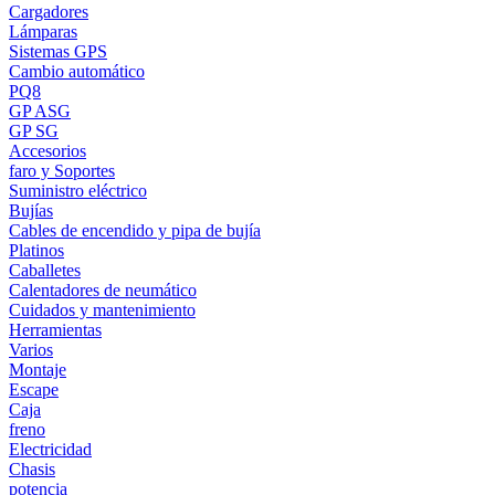
Cargadores
Lámparas
Sistemas GPS
Cambio automático
PQ8
GP ASG
GP SG
Accesorios
faro y Soportes
Suministro eléctrico
Bujías
Cables de encendido y pipa de bujía
Platinos
Caballetes
Calentadores de neumático
Cuidados y mantenimiento
Herramientas
Varios
Montaje
Escape
Caja
freno
Electricidad
Chasis
potencia