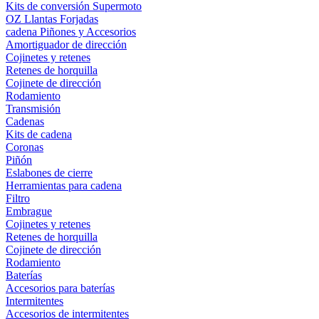
Kits de conversión Supermoto
OZ Llantas Forjadas
cadena Piñones y Accesorios
Amortiguador de dirección
Cojinetes y retenes
Retenes de horquilla
Cojinete de dirección
Rodamiento
Transmisión
Cadenas
Kits de cadena
Coronas
Piñón
Eslabones de cierre
Herramientas para cadena
Filtro
Embrague
Cojinetes y retenes
Retenes de horquilla
Cojinete de dirección
Rodamiento
Baterías
Accesorios para baterías
Intermitentes
Accesorios de intermitentes