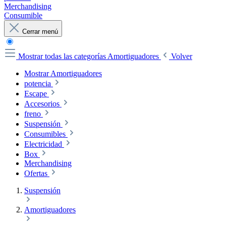
Merchandising
Consumible
Cerrar menú
Mostrar todas las categorías
Amortiguadores
Volver
Mostrar Amortiguadores
potencia
Escape
Accesorios
freno
Suspensión
Consumibles
Electricidad
Box
Merchandising
Ofertas
Suspensión
Amortiguadores