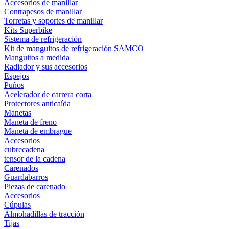
Accesorios de manillar
Contrapesos de manillar
Torretas y soportes de manillar
Kits Superbike
Sistema de refrigeración
Kit de manguitos de refrigeración SAMCO
Manguitos a medida
Radiador y sus accesorios
Espejos
Puños
Acelerador de carrera corta
Protectores anticaída
Manetas
Maneta de freno
Maneta de embrague
Accesorios
cubrecadena
tensor de la cadena
Carenados
Guardabarros
Piezas de carenado
Accesorios
Cúpulas
Almohadillas de tracción
Tijas