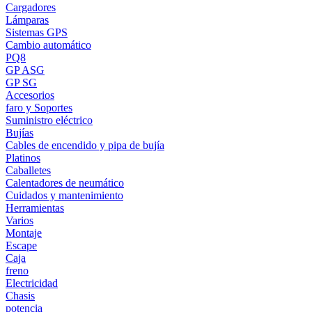
Cargadores
Lámparas
Sistemas GPS
Cambio automático
PQ8
GP ASG
GP SG
Accesorios
faro y Soportes
Suministro eléctrico
Bujías
Cables de encendido y pipa de bujía
Platinos
Caballetes
Calentadores de neumático
Cuidados y mantenimiento
Herramientas
Varios
Montaje
Escape
Caja
freno
Electricidad
Chasis
potencia