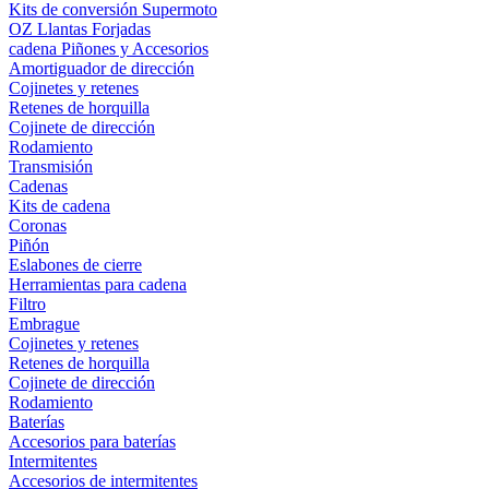
Kits de conversión Supermoto
OZ Llantas Forjadas
cadena Piñones y Accesorios
Amortiguador de dirección
Cojinetes y retenes
Retenes de horquilla
Cojinete de dirección
Rodamiento
Transmisión
Cadenas
Kits de cadena
Coronas
Piñón
Eslabones de cierre
Herramientas para cadena
Filtro
Embrague
Cojinetes y retenes
Retenes de horquilla
Cojinete de dirección
Rodamiento
Baterías
Accesorios para baterías
Intermitentes
Accesorios de intermitentes