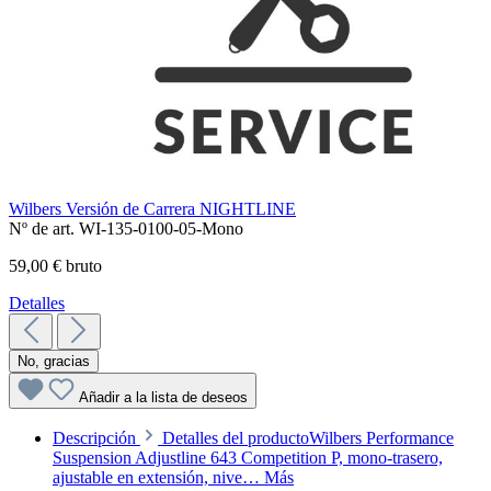
Wilbers Versión de Carrera NIGHTLINE
Nº de art. WI-135-0100-05-Mono
59,00 € bruto
Detalles
No, gracias
Añadir a la lista de deseos
Descripción
Detalles del productoWilbers Performance
Suspension Adjustline 643 Competition P, mono-trasero,
ajustable en extensión, nive…
Más