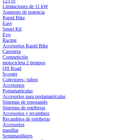
125 cc
Limitaciones de 11 kW
Aumento de potencia
Rapid Bike
Easy
Smart Kit
Evo
Racing
Accesorios Rapid Bike
Carretera
Competición
motocicleta 2 tiempos
Off Road
Scooter
Colectores / tubos
Accesorios
Portamatrículas
Accesorios para portamatrículas
Sistemas de reposapiés
Sistemas de estriberas
Accesorios y recambios
Recambios de estriberas
Accesorios
manillar
Semimanillares