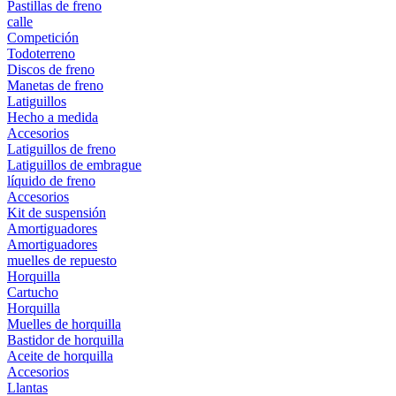
Pastillas de freno
calle
Competición
Todoterreno
Discos de freno
Manetas de freno
Latiguillos
Hecho a medida
Accesorios
Latiguillos de freno
Latiguillos de embrague
líquido de freno
Accesorios
Kit de suspensión
Amortiguadores
Amortiguadores
muelles de repuesto
Horquilla
Cartucho
Horquilla
Muelles de horquilla
Bastidor de horquilla
Aceite de horquilla
Accesorios
Llantas