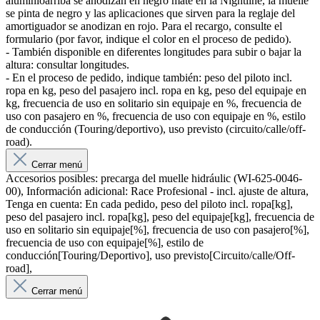
aluminioarriba se anodizan en negro mate en la Nightline, la muelle
se pinta de negro y las aplicaciones que sirven para la reglaje del
amortiguador se anodizan en rojo. Para el recargo, consulte el
formulario (por favor, indique el color en el proceso de pedido).
- También disponible en diferentes longitudes para subir o bajar la
altura: consultar longitudes.
- En el proceso de pedido, indique también: peso del piloto incl.
ropa en kg, peso del pasajero incl. ropa en kg, peso del equipaje en
kg, frecuencia de uso en solitario sin equipaje en %, frecuencia de
uso con pasajero en %, frecuencia de uso con equipaje en %, estilo
de conducción (Touring/deportivo), uso previsto (circuito/calle/off-
road).
Cerrar menú
Accesorios posibles: precarga del muelle hidráulic (WI-625-0046-
00), Información adicional: Race Profesional - incl. ajuste de altura,
Tenga en cuenta: En cada pedido, peso del piloto incl. ropa[kg],
peso del pasajero incl. ropa[kg], peso del equipaje[kg], frecuencia de
uso en solitario sin equipaje[%], frecuencia de uso con pasajero[%],
frecuencia de uso con equipaje[%], estilo de
conducción[Touring/Deportivo], uso previsto[Circuito/calle/Off-
road],
Cerrar menú