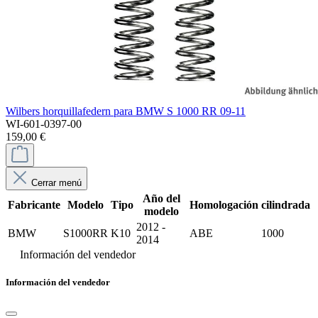
Wilbers horquillafedern para BMW S 1000 RR 09-11
WI-601-0397-00
159,00 €
Cerrar menú
Año del
Fabricante
Modelo
Tipo
Homologación
cilindrada
modelo
2012 -
BMW
S1000RR
K10
ABE
1000
2014
Información del vendedor
Información del vendedor