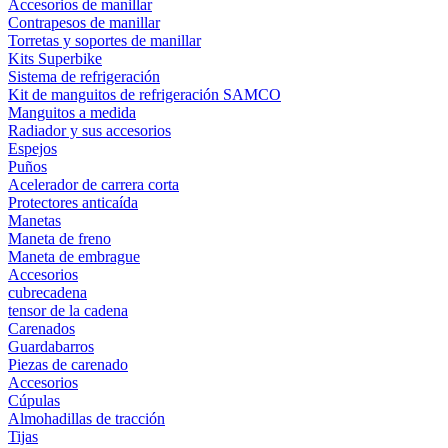
Accesorios de manillar
Contrapesos de manillar
Torretas y soportes de manillar
Kits Superbike
Sistema de refrigeración
Kit de manguitos de refrigeración SAMCO
Manguitos a medida
Radiador y sus accesorios
Espejos
Puños
Acelerador de carrera corta
Protectores anticaída
Manetas
Maneta de freno
Maneta de embrague
Accesorios
cubrecadena
tensor de la cadena
Carenados
Guardabarros
Piezas de carenado
Accesorios
Cúpulas
Almohadillas de tracción
Tijas